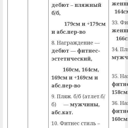
же
дебют – пляжный
164с
б/б,
33. Фи
179см и +179см
же
и абс.пер-во
166с
8. Награждение —
34. 
дебют — фитнес-
мужч
эстетический,
1
160см, 164см,
35. Н
169см и +169см и
фитн
абс.пер-во
158
c
м
9. Пляж. б/б (атлет.б/
36. Н
б) —
мужчины,
фитн
абс.кат.
160
c
м
10. Фитнес стиль –