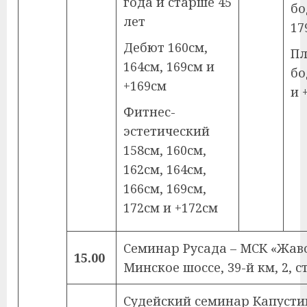
года и старше 45
бо
лет
17
Дебют 160см,
П
164см, 169см и
бо
+169см
и 
Фитнес-
эстетический
158см, 160см,
162см, 164см,
166см, 169см,
172см и +172см
Семинар Русада – МСК «Жаво
15.00
Минское шоссе, 39-й км, 2, ст
Судейский семинар Капустин