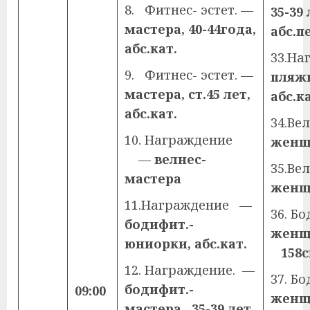
8. Фитнес- эстет. —
35-39 
мастера, 40-44года,
абс.п
абс.кат.
33.На
9. Фитнес- эстет. —
пляжн
мастера, ст.45 лет,
абс.ка
абс.кат.
34.Ве
10. Награждение
жен
—
велнес-
35.Ве
мастера
жен
11.Награждение —
36. Б
бодифит.-
же
юниорки, абс.кат.
158с
12. Награждение. —
37. Б
бодифит.-
09:00
же
мастера, 35-39 лет,