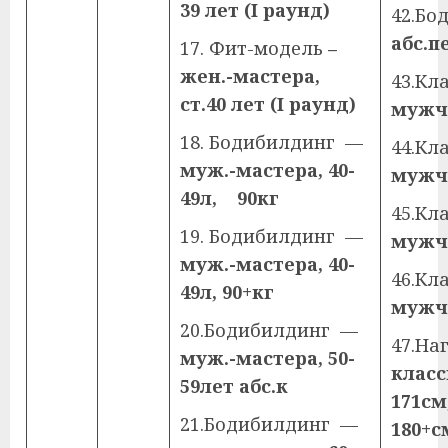
39 лет (
I
раунд)
42.Б
абс.п
17. Фит-модель
–
жен.-мастера,
43.Кл
ст.40 лет (
I
раунд)
мужч
18. Бодибилдинг —
44.Кл
муж.-мастера, 40-
мужч
49л, 90кг
45.Кл
19. Бодибилдинг —
мужч
муж.-мастера, 40-
46.Кл
49л, 90+кг
мужчи
20.Бодибилдинг —
47.На
муж.-мастера, 50-
класс
59лет абс.к
171с
21.Бодибилдинг —
180+с