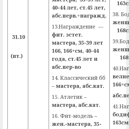
163с
40-44 лет, ст.45 лет,
38. Б
абс.перв.
+
награжд.
же
13.Награждение —
168с
фит.
эстет.
31.10
39.Б
мастера, 35-39 лет
же
166, 166+см, 40-44
(пт.)
168
года, ст.45 лет и
абс.пер-во
40.На
велне
14. Классический бб
166+с
– мастера, абс.кат.
абс.п
15. Атлетик
–
мастера, абс.кат.
41.На
бодиф
16. Фит-модель
–
163см
жен.-мастера, 35-