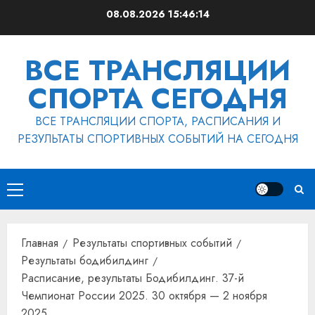
Перейти
08.08.2026
15:46:15
к
содержимому
ВСЕ ТРАНСЛЯЦИИ
СПОРТА СЕГОДНЯ
ВСЕ ТРАНСЛЯЦИИ СПОРТА, РАСПИСАНИЯ И
РЕЗУЛЬТАТЫ СПОРТИВНЫХ СОБЫТИЙ НА СЕГОДНЯ
Основное
меню
Главная
Результаты спортивных событий
Результаты бодибилдинг
Расписание, результаты Бодибилдинг. 37-й
Чемпионат России 2025. 30 октября — 2 ноября
2025.