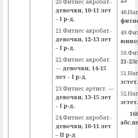
23
20.Фитнес акробат.-
девочки, 10-11 лет
48.На
–
I
р-д.
фитн
21.Фитнес акробат.-
49.Фи
девочки, 12-13 лет
юниор
–
I
р-д.
50.Фи
22.Фитнес акробат.
21-23г
—
девочки, 14-15
51.Н
лет –
I
р-д.
эстет
23.Фитнес артист. —
52.На
девочки, 13-15 лет
эстет
–
I
р-д.
166с
24.Фитнес акробат.-
абс.п
девочки, 10-11 лет
–
II
р-д