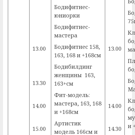
Бо
Бодифитнес-
Бо
юниорки
75
Бодифитнес-
Кл
мастера
бо
Бодифитнес 158,
13.00
13.00
ма
163, 168 и +168см
П
Бодибилдинг
бо
женщины 163,
Бо
13.30
163+см
Ма
Фит-модель:
Кл
мастера, 163, 168
14.00
14.00
бо
и +168см
му
Артистик
и 
15.00
14.30
модель 166см и