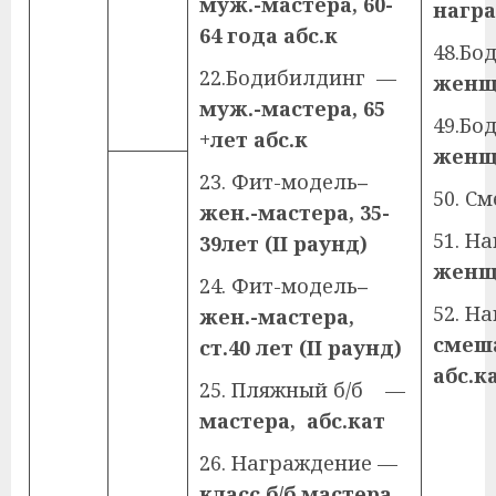
муж.-мастера, 60-
нагр
64 года абс.к
48.Б
22.Бодибилдинг —
женщ
муж.-мастера, 65
49.Б
+лет абс.к
женщ
23. Фит-модель
–
50. С
жен.-мастера, 35-
51. Н
39лет (
II
раунд)
женщ
24. Фит-модель
–
52. 
жен.-мастера,
смеш
ст.40 лет (
II
раунд)
абс.ка
25. Пляжный б/б —
мастера, абс.кат
26. Награждение —
класс.б/б мастера,