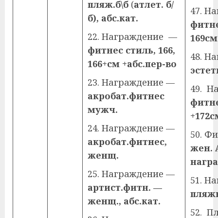
пляж.б\б
(
атлет. б/
47. Н
б), абс.кат.
фитн
22. Награждение —
169см
фитнес стиль, 166,
48. Н
166+см +абс.пер-во
эсте
23. Награждение —
49. Н
акробат.фитнес
фитн
мужч.
+172с
24. Награждение —
50. Ф
акробат.фитнес,
жен. 
женщ.
нагр
25. Награждение —
51. Н
артист.фитн.
—
пляжн
женщ., абс.кат.
52. П