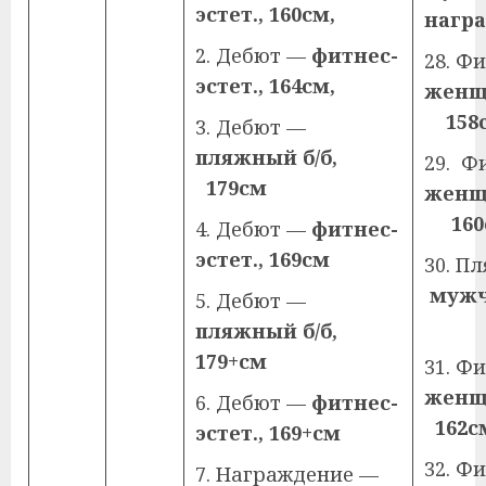
эстет.,
160см,
нагр
2. Дебют —
фитнес-
28. Ф
эстет.,
164см,
же
158
3. Дебют —
пляжный б/б,
29. Ф
179см
же
160
4. Дебют —
фитнес-
эстет.,
169см
30. 
мужч
5. Дебют —
1
пляжный б/б,
179+см
31. Фи
же
6. Дебют —
фитнес-
162с
эстет.,
169+см
32. Фи
7. Награждение —