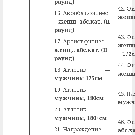
раунд)
42. Фи
16. Акробат.фитнес
жен
–
женщ, абс.кат. (
II
1
раунд)
43. Фи
17. Артист.фитнес –
же
женщ., абс.кат. (II
172с
раунд)
44. Фи
18. Атлетик —
женщ
мужчины 175см
1
19. Атлетик —
45. 
мужчины, 180см
мужч
20. Атлетик —
18
мужчины, 180+см
46. Ф
21. Награждение —
абс.ка