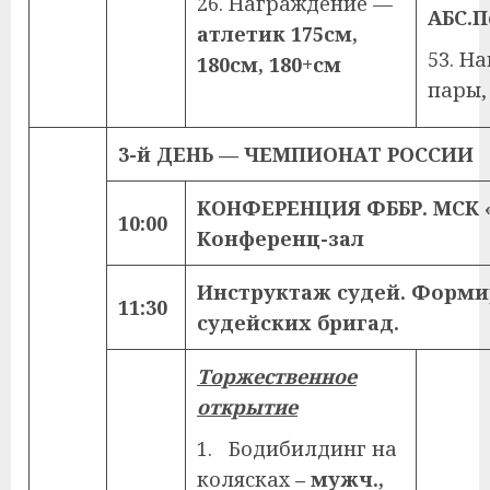
26. Награждение —
АБС.П
атлетик
175см,
53. Н
180см, 180+см
пары, 
3-й ДЕНЬ — ЧЕМПИОНАТ РОССИИ
КОНФЕРЕНЦИЯ ФББР.
МСК 
10:00
Конференц-зал
Инструктаж судей. Форм
11:30
судейских бригад.
Т
оржественное
открытие
1. Бодибилдинг на
колясках
– мужч.,