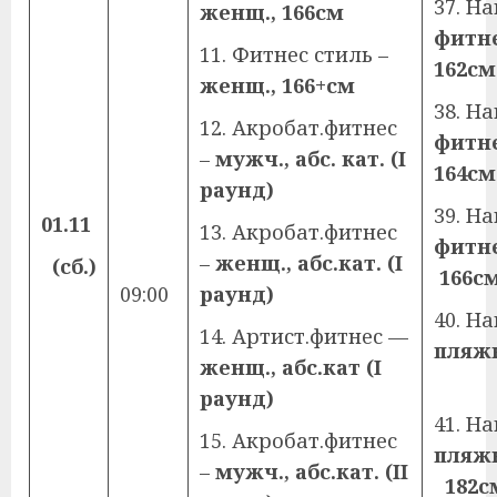
37. Н
женщ., 166см
фитн
11. Фитнес стиль –
162см
женщ., 166+см
38. Н
12. Акробат.фитнес
фитн
–
мужч., абс. кат. (
I
164см
раунд)
39. Н
01.11
13. Акробат.фитнес
фитн
–
женщ., абс.кат. (
I
(сб.)
166с
09:00
раунд)
40. Н
14. Артист.фитнес —
пляжн
женщ., абс.кат
(
I
1
раунд)
41. Н
15. Акробат.фитнес
пля
–
мужч., абс.кат. (
II
182с