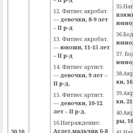
35.На
12. Фитнес акробат.
пляжн
—
девочки, 8-9 лет
юниор
–
II
р-д
36.Бо
13. Фитнес акробат.
юниор
—
юноши, 11-15 лет
37. Б
–
II
р-д
юниор
14. Фитнес артист.
38.Ак
—
девочки, 9 лет –
ки, 16
II
р-д.
39.Ак
15. Фитнес артист.
ки, 21
—
девочки, 10-12
лет –
II
р-д.
40.Ак
ры, 16
16.Награждение
:
Атлет.мальчик 6-8
30.10
41.На