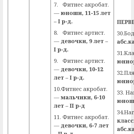
7. Фитнес акробат.
—
юноши, 11-15 лет
–
I
р-д.
ПЕРВ
8. Фитнес артист.
30.Бо
—
девочки, 9 лет –
абс.ка
I
р-д.
31.Кл
9. Фитнес артист.
юниор
—
девочки, 10-12
32.Пл
лет –
I
р-д.
юниор
10.Фитнес акробат.
33. Н
—
мальчики, 6-10
юнош
лет –
II
р-д
34.На
11. Фитнес акробат.
класс
—
девочки, 6-7 лет
абс.ка
–
II
р-д