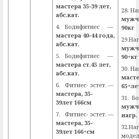
мастера 35-39 лет,
28. Н
абс.кат.
мужч.
4. Бодифитнес —
90кг
мастера 40-44 года,
29.Н
абс.кат.
мужч.
5. Бодифитнес —
90+кг
мастера ст.45 лет,
30. Н
абс.кат.
мастер
6. Фитнес- эстет. —
65+ле
мастера, 35-
31. Б
39лет 166см
мужч.
7. Фитнес- эстет. —
нагр.
мастера, 35-
32.На
39лет 166+см
моде