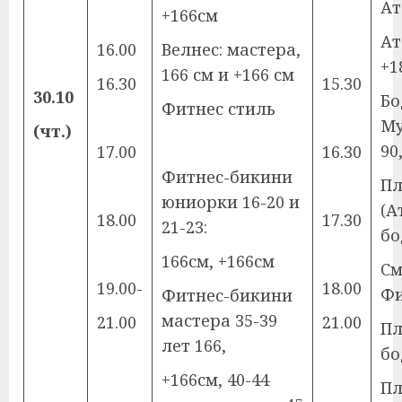
Ат
+166см
Ат
16.00
Велнес: мастера,
+1
166 см и +166 см
16.30
15.30
30.10
Бо
Фитнес стиль
Му
(чт.)
90
17.00
16.30
Фитнес-бикини
Пл
юниорки 16-20 и
(А
18.00
17.30
21-23:
бо
166см, +166см
См
19.00-
18.00
Фи
Фитнес-бикини
мастера 35-39
21.00
21.00
П
лет 166,
бо
+166см, 40-44
П