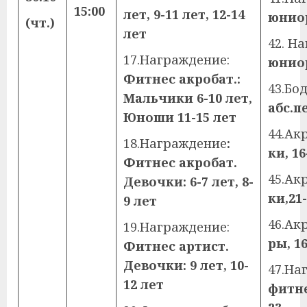
15:00
лет, 9-11 лет, 12-14
юниор
(чт.)
лет
42. Н
17.Награждение:
юнио
Фитнес акробат.:
43.Бо
Мальчики 6-10 лет,
абс.п
Юноши 11-15 лет
44.Ак
18.Награждение
:
ки, 16
Фитнес акробат.
45.Ак
Девочки: 6-7 лет, 8-
ки,21
9 лет
46.Ак
19.Награждение:
ры, 16
Фитнес артист.
Девочки: 9 лет, 10-
47.На
12 лет
фитне