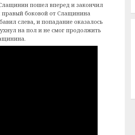
. Слащинин пошел вперед и закончил
й правый боковой от Слащинина
бавил слева, и попадание оказалось
ухнул на пол и не смог продолжить
лащинина.