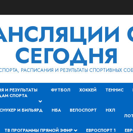
РАНСЛЯЦИИ 
СЕГОДНЯ
СПОРТА, РАСПИСАНИЯ И РЕЗУЛЬТАТЫ СПОРТИВНЫХ СО
Я И РЕЗУЛЬТАТЫ
ФУТБОЛ
ХОККЕЙ
ТЕННИС
ДАМ СПОРТА
СНУКЕР И БИЛЬЯРД
НБА
ВЕЛОСПОРТ
НХЛ
ЛОТ
ТВ ПРОГРАММЫ ПРЯМОЙ ЭФИР
ЕВРОСПОРТ 1
ЕВР