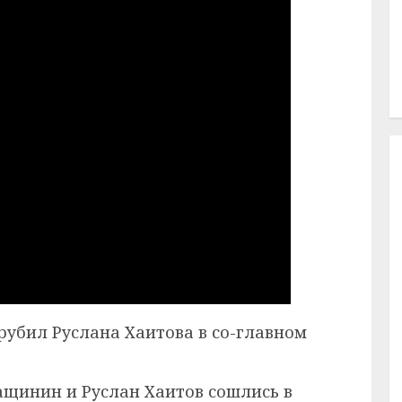
рубил Руслана Хаитова в со-главном
щинин и Руслан Хаитов сошлись в