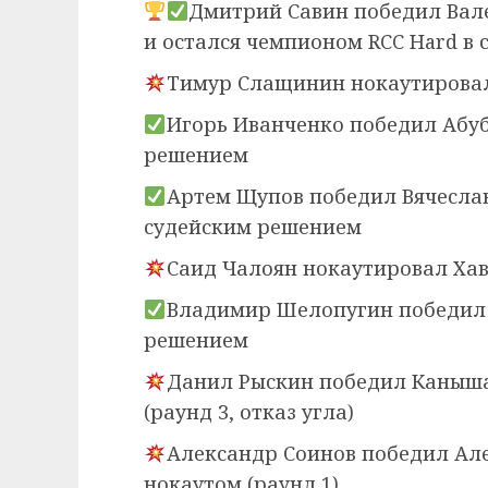
Дмитрий Савин победил Вал
и остался чемпионом RCC Hard в 
Тимур Слащинин нокаутировал 
Игорь Иванченко победил Абу
решением
Артем Щупов победил Вячесла
судейским решением
Саид Чалоян нокаутировал Хав
Владимир Шелопугин победил 
решением
Данил Рыскин победил Каныша
(раунд 3, отказ угла)
Александр Соинов победил Ал
нокаутом (раунд 1)