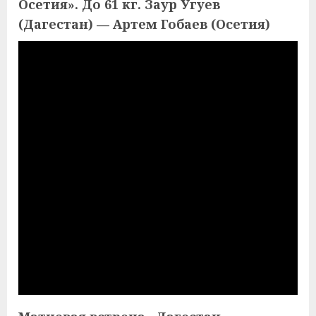
Осетия». До 61 кг. Заур Угуев
(Дагестан) — Артем Гобаев (Осетия)