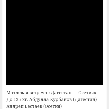
Матчевая встреча «Дагестан — Осетия».
До 125 кг. Абдулла Курбанов (Дагестан) —
Андрей Бестаев (Осетия)