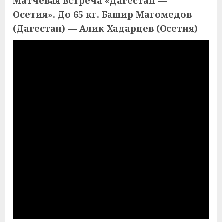
Матчевая встреча «Дагестан —
Осетия». До 65 кг. Башир Магомедов
(Дагестан) — Алик Хадарцев (Осетия)