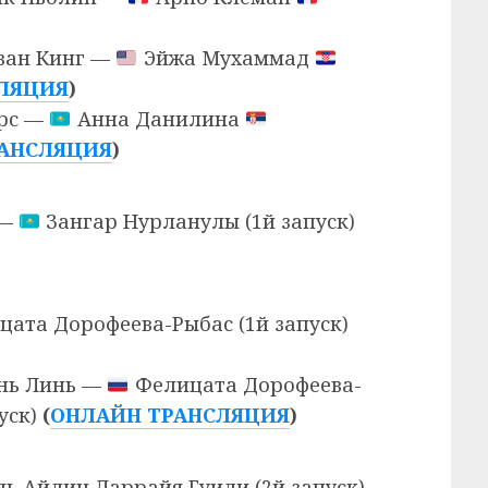
ван Кинг —
Эйжа Мухаммад
ЛЯЦИЯ
)
рс —
Анна Данилина
АНСЛЯЦИЯ
)
 —
Зангар Нурланулы (1й запуск)
ата Дорофеева-Рыбас (1й запуск)
нь Линь —
Фелицата Дорофеева-
уск)
(
ОНЛАЙН ТРАНСЛЯЦИЯ
)
ь Айлин Ларрайя Гуиди (2й запуск)