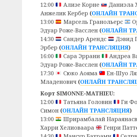
12:00
Ализе Корне
Даниэла 
Анжелик Кербер
(
ОНЛАЙН ТРАН
13:00
Марсель Гранольерс
О
Эдуар Роже-Васслен
(
ОНЛАЙН Т
14:30
Сандер Арендс
Дэвид 
Эрбер
(
ОНЛАЙН ТРАНСЛЯЦИЯ
)
16:00
Сара Эррани
Андреа В
Эдуар Роже-Васслен
(
ОНЛАЙН Т
17:30
Сюко Аояма
Ен-Шуо Л
Младенович
(
ОНЛАЙН ТРАНСЛЯ
Корт SIMONNE-MATHIEU:
12:00
Татьяна Головин
Ги Ф
Симон
(
ОНЛАЙН ТРАНСЛЯЦИЯ
)
13:00
Шрирамбалай Нараянас
Харри Хелиоваара
Генри Патт
14:30
Мансур Бахрами
Седри