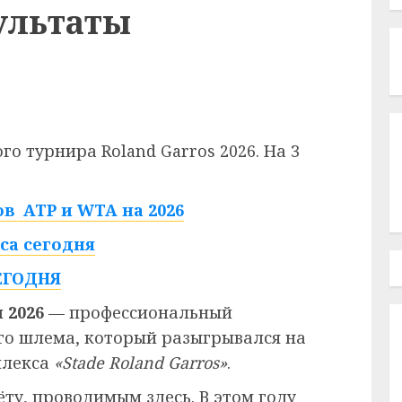
ультаты
о турнира Roland Garros 2026. На 3
в ATP и WTA на 2026
са сегодня
ЕГОДНЯ
 2026
— профессиональный
го шлема, который разыгрывался на
плекса
«Stade Roland Garros»
.
ёту, проводимым здесь. В этом году