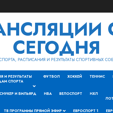
РАНСЛЯЦИИ 
СЕГОДНЯ
СПОРТА, РАСПИСАНИЯ И РЕЗУЛЬТАТЫ СПОРТИВНЫХ СО
Я И РЕЗУЛЬТАТЫ
ФУТБОЛ
ХОККЕЙ
ТЕННИС
ДАМ СПОРТА
СНУКЕР И БИЛЬЯРД
НБА
ВЕЛОСПОРТ
НХЛ
ЛОТ
ТВ ПРОГРАММЫ ПРЯМОЙ ЭФИР
ЕВРОСПОРТ 1
ЕВР