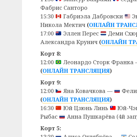
Фабрис Санторо
15:30
Габриэла Дабровски
Э
Никола Мектич
(
ОНЛАЙН ТРАНС
17:00
Эллен Перес
Деми Схю
Александра Крунич
(
ОНЛАЙН ТР
Корт 8:
12:00
Леонардо Сторк Франка
(
ОНЛАЙН ТРАНСЛЯЦИЯ
)
Корт 9:
12:00
Яна Ковачкова —
Фелиц
(
ОНЛАЙН ТРАНСЛЯЦИЯ
)
16:30
Юй Цзюнь Линь
Юй-Чэ
Рыбас
Анна Пушкарёва (4й зап
Корт 5:
13:30
Алиса Октябрёва —
Сол