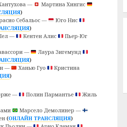
Хантухова —
Мартина Хингис
СЛЯЦИЯ
)
расио Себальос —
Юго Нис
РАНСЛЯЦИЯ
)
Пел —
Кентен Алис
Пьер-Юг
авассори —
Лаура Зигемунд
РАНСЛЯЦИЯ
)
ян —
Ханью Гуо
Кристина
ЦИЯ
)
орже —
Полин Пармантье
Жиль
вами
Марсело Демолинер —
ен
(
ОНЛАЙН ТРАНСЛЯЦИЯ
)
к Пьолин —
Арно Клеман