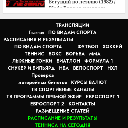
Бегущий по лезвию (1982) /
Blade Runner смотреть
онлайн
2:20
10.08.2026
ТРАНСЛЯЦИИ
Главная
ПО ВИДАМ СПОРТA
РАСПИСАНИЯ И РЕЗУЛЬТАТЫ
ПО ВИДАМ СПОРТА
ФУТБОЛ
ХОККЕЙ
ТЕННИС
БОКС
БОРЬБА
MMA
ЛЫЖНЫЕ ГОНКИ
БИАТЛОН
ФОРМУЛА 1
СНУКЕР И БИЛЬЯРД
НБА
ВЕЛОСПОРТ
НХЛ
Проверка
лотерейных билетов
КУРСЫ ВАЛЮТ
ТВ СПОРТИВНЫЕ КАНАЛЫ
ТВ ПРОГРАММЫ ПРЯМОЙ ЭФИР
ЕВРОСПОРТ 1
ЕВРОСПОРТ 2
КОНТАКТЫ
РАЗМЕЩЕНИЕ СТАТЕЙ
РАСПИСАНИЕ И РЕЗУЛЬТАТЫ
ТЕННИСА НА СЕГОДНЯ