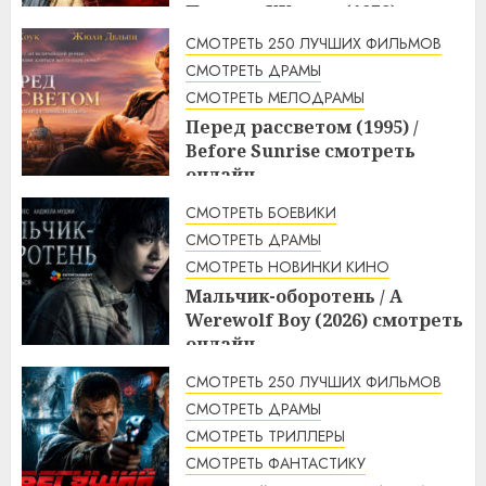
Пираты ХХ века (1979)
смотреть онлайн
СМОТРЕТЬ 250 ЛУЧШИХ ФИЛЬМОВ
3:23
10.08.2026
СМОТРЕТЬ ДРАМЫ
СМОТРЕТЬ МЕЛОДРАМЫ
Перед рассветом (1995) /
Before Sunrise смотреть
онлайн
3:10
10.08.2026
СМОТРЕТЬ БОЕВИКИ
СМОТРЕТЬ ДРАМЫ
СМОТРЕТЬ НОВИНКИ КИНО
Мальчик-оборотень / A
Werewolf Boy (2026) смотреть
онлайн
3:10
10.08.2026
СМОТРЕТЬ 250 ЛУЧШИХ ФИЛЬМОВ
СМОТРЕТЬ ДРАМЫ
СМОТРЕТЬ ТРИЛЛЕРЫ
СМОТРЕТЬ ФАНТАСТИКУ