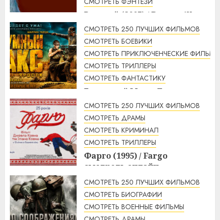
СМОТРЕТЬ ФЭНТЕЗИ
Рататуй (2007) / Ratatouille
смотреть онлайн
СМОТРЕТЬ 250 ЛУЧШИХ ФИЛЬМОВ
2:32
07.08.2026
СМОТРЕТЬ БОЕВИКИ
СМОТРЕТЬ ПРИКЛЮЧЕНЧЕСКИЕ ФИЛЬМЫ
СМОТРЕТЬ ТРИЛЛЕРЫ
СМОТРЕТЬ ФАНТАСТИКУ
Безумный Макс: Дорога
ярости (2015) / Mad Max: Fury
СМОТРЕТЬ 250 ЛУЧШИХ ФИЛЬМОВ
Road смотреть онлайн
СМОТРЕТЬ ДРАМЫ
1:56
07.08.2026
СМОТРЕТЬ КРИМИНАЛ
СМОТРЕТЬ ТРИЛЛЕРЫ
Фарго (1995) / Fargo
смотреть онлайн
1:49
07.08.2026
СМОТРЕТЬ 250 ЛУЧШИХ ФИЛЬМОВ
СМОТРЕТЬ БИОГРАФИИ
СМОТРЕТЬ ВОЕННЫЕ ФИЛЬМЫ
СМОТРЕТЬ ДРАМЫ