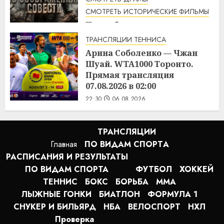
СМОТРЕТЬ ИСТОРИЧЕСКИЕ ФИЛЬМЫ
По соображениям совести
(2016) / Hacksaw Ridge
ТРАНСЛЯЦИИ ТЕННИСА
смотреть онлайн
Арина Соболенко — Чжан
1:12
07.08.2026
Шуай. WTA1000 Торонто.
Прямая трансляция
07.08.2026 в 02:00
22:30
06.08.2026
ТРАНСЛЯЦИИ
Главная
ПО ВИДАМ СПОРТA
РАСПИСАНИЯ И РЕЗУЛЬТАТЫ
ПО ВИДАМ СПОРТА
ФУТБОЛ
ХОККЕЙ
ТЕННИС
БОКС
БОРЬБА
MMA
ЛЫЖНЫЕ ГОНКИ
БИАТЛОН
ФОРМУЛА 1
СНУКЕР И БИЛЬЯРД
НБА
ВЕЛОСПОРТ
НХЛ
Проверка