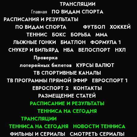
ТРАНСЛЯЦИИ
Главная
ПО ВИДАМ СПОРТA
РАСПИСАНИЯ И РЕЗУЛЬТАТЫ
ПО ВИДАМ СПОРТА
ФУТБОЛ
ХОККЕЙ
ТЕННИС
БОКС
БОРЬБА
MMA
ЛЫЖНЫЕ ГОНКИ
БИАТЛОН
ФОРМУЛА 1
СНУКЕР И БИЛЬЯРД
НБА
ВЕЛОСПОРТ
НХЛ
Проверка
лотерейных билетов
КУРСЫ ВАЛЮТ
ТВ СПОРТИВНЫЕ КАНАЛЫ
ТВ ПРОГРАММЫ ПРЯМОЙ ЭФИР
ЕВРОСПОРТ 1
ЕВРОСПОРТ 2
КОНТАКТЫ
РАЗМЕЩЕНИЕ СТАТЕЙ
РАСПИСАНИЕ И РЕЗУЛЬТАТЫ
ТЕННИСА НА СЕГОДНЯ
ТРАНСЛЯЦИИ
ТЕННИСА НА СЕГОДНЯ
НОВОСТИ ТЕННИСА
ФИЛЬМЫ И СЕРИАЛЫ
СМОТРЕТЬ СЕРИАЛЫ