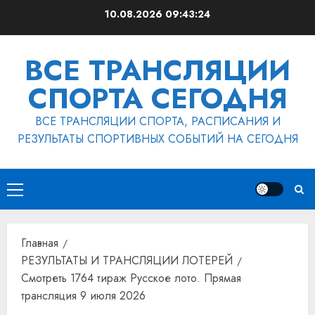
Перейти
10.08.2026
09:43:25
к
содержимому
ВСЕ ТРАНСЛЯЦИИ
СПОРТА СЕГОДНЯ
ВСЕ ТРАНСЛЯЦИИ СПОРТА, РАСПИСАНИЯ И
РЕЗУЛЬТАТЫ СПОРТИВНЫХ СОБЫТИЙ НА СЕГОДНЯ
Основное
меню
Главная
РЕЗУЛЬТАТЫ И ТРАНСЛЯЦИИ ЛОТЕРЕЙ
Смотреть 1764 тираж Русское лото. Прямая
трансляция 9 июля 2026