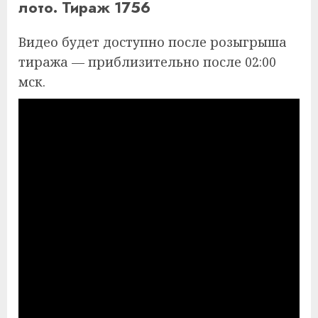
лото. Тираж 1756
Видео будет доступно после розыгрыша
тиража — приблизительно после 02:00
мск.