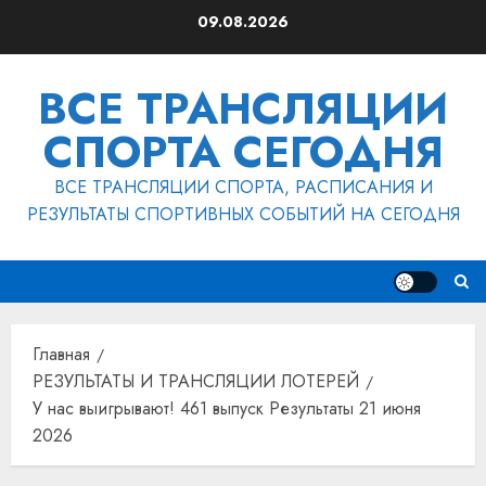
Перейти
09.08.2026
к
содержимому
ВСЕ ТРАНСЛЯЦИИ
СПОРТА СЕГОДНЯ
ВСЕ ТРАНСЛЯЦИИ СПОРТА, РАСПИСАНИЯ И
РЕЗУЛЬТАТЫ СПОРТИВНЫХ СОБЫТИЙ НА СЕГОДНЯ
Главная
РЕЗУЛЬТАТЫ И ТРАНСЛЯЦИИ ЛОТЕРЕЙ
У нас выигрывают! 461 выпуск Результаты 21 июня
2026