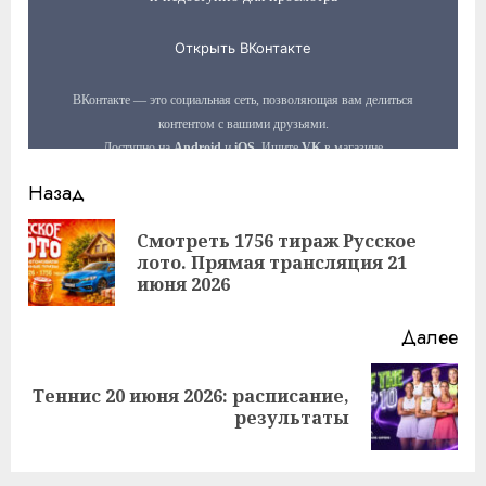
Продолжить
Назад
чтение
Смотреть 1756 тираж Русское
Пр
лото. Прямая трансляция 21
за
июня 2026
Далее
Теннис 20 июня 2026: расписание,
Следующая
результаты
запись: