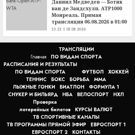
Даниил Медведев — Ботик
1:14
06.08.2026
ван де Зандсхулп. ATP1000
Монреаль. Прямая
трансляция 06.08.2026 в 01:00
23:22
05.08.2026
ТРАНСЛЯЦИИ
Главная
ПО ВИДАМ СПОРТA
РАСПИСАНИЯ И РЕЗУЛЬТАТЫ
ПО ВИДАМ СПОРТА
ФУТБОЛ
ХОККЕЙ
ТЕННИС
БОКС
БОРЬБА
MMA
ЛЫЖНЫЕ ГОНКИ
БИАТЛОН
ФОРМУЛА 1
СНУКЕР И БИЛЬЯРД
НБА
ВЕЛОСПОРТ
НХЛ
Проверка
лотерейных билетов
КУРСЫ ВАЛЮТ
ТВ СПОРТИВНЫЕ КАНАЛЫ
ТВ ПРОГРАММЫ ПРЯМОЙ ЭФИР
ЕВРОСПОРТ 1
ЕВРОСПОРТ 2
КОНТАКТЫ