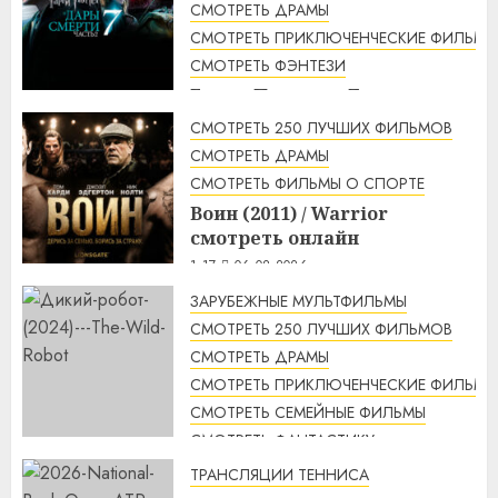
СМОТРЕТЬ ДРАМЫ
2:48
06.08.2026
СМОТРЕТЬ ПРИКЛЮЧЕНЧЕСКИЕ ФИЛЬМЫ
СМОТРЕТЬ ФЭНТЕЗИ
Гарри Поттер и Дары
смерти: Часть 2 (2011) / Harry
СМОТРЕТЬ 250 ЛУЧШИХ ФИЛЬМОВ
Potter and the Deathly
СМОТРЕТЬ ДРАМЫ
Hallows: Part 2 смотреть
СМОТРЕТЬ ФИЛЬМЫ О СПОРТЕ
онлайн
Воин (2011) / Warrior
2:12
06.08.2026
смотреть онлайн
1:17
06.08.2026
ЗАРУБЕЖНЫЕ МУЛЬТФИЛЬМЫ
СМОТРЕТЬ 250 ЛУЧШИХ ФИЛЬМОВ
СМОТРЕТЬ ДРАМЫ
СМОТРЕТЬ ПРИКЛЮЧЕНЧЕСКИЕ ФИЛЬМЫ
СМОТРЕТЬ СЕМЕЙНЫЕ ФИЛЬМЫ
СМОТРЕТЬ ФАНТАСТИКУ
Дикий робот (2024) / The Wild
ТРАНСЛЯЦИИ ТЕННИСА
Robot смотреть онлайн