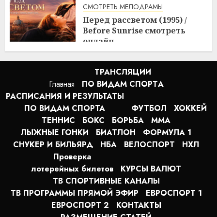
СМОТРЕТЬ МЕЛОДРАМЫ
Перед рассветом (1995) /
Before Sunrise смотреть
онлайн
3:10
10.08.2026
ТРАНСЛЯЦИИ
Главная
ПО ВИДАМ СПОРТA
РАСПИСАНИЯ И РЕЗУЛЬТАТЫ
ПО ВИДАМ СПОРТА
ФУТБОЛ
ХОККЕЙ
ТЕННИС
БОКС
БОРЬБА
MMA
ЛЫЖНЫЕ ГОНКИ
БИАТЛОН
ФОРМУЛА 1
СНУКЕР И БИЛЬЯРД
НБА
ВЕЛОСПОРТ
НХЛ
Проверка
лотерейных билетов
КУРСЫ ВАЛЮТ
ТВ СПОРТИВНЫЕ КАНАЛЫ
ТВ ПРОГРАММЫ ПРЯМОЙ ЭФИР
ЕВРОСПОРТ 1
ЕВРОСПОРТ 2
КОНТАКТЫ