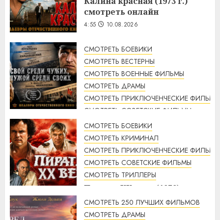
Калина красная (1973 г.)
смотреть онлайн
4:55
10.08.2026
СМОТРЕТЬ БОЕВИКИ
СМОТРЕТЬ ВЕСТЕРНЫ
СМОТРЕТЬ ВОЕННЫЕ ФИЛЬМЫ
СМОТРЕТЬ ДРАМЫ
СМОТРЕТЬ ПРИКЛЮЧЕНЧЕСКИЕ ФИЛЬМЫ
СМОТРЕТЬ СОВЕТСКИЕ ФИЛЬМЫ
СМОТРЕТЬ ТРИЛЛЕРЫ
СМОТРЕТЬ БОЕВИКИ
Свой среди чужих, чужой
СМОТРЕТЬ КРИМИНАЛ
среди своих (1974 г.)
СМОТРЕТЬ ПРИКЛЮЧЕНЧЕСКИЕ ФИЛЬМЫ
смотреть онлайн
СМОТРЕТЬ СОВЕТСКИЕ ФИЛЬМЫ
4:33
10.08.2026
СМОТРЕТЬ ТРИЛЛЕРЫ
Пираты ХХ века (1979)
смотреть онлайн
СМОТРЕТЬ 250 ЛУЧШИХ ФИЛЬМОВ
3:23
10.08.2026
СМОТРЕТЬ ДРАМЫ