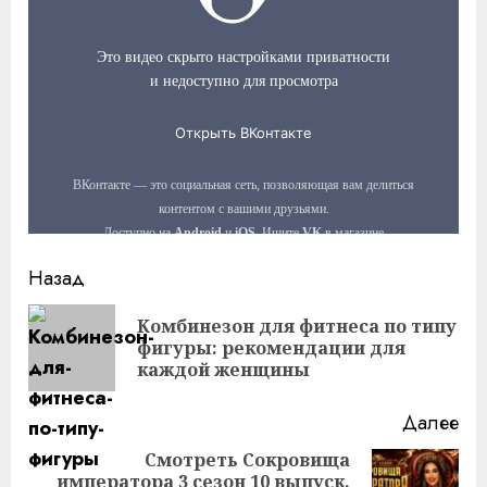
Продолжить
Назад
чтение
Комбинезон для фитнеса по типу
Пр
фигуры: рекомендации для
за
каждой женщины
Далее
Смотреть Сокровища
императора 3 сезон 10 выпуск.
Следующая