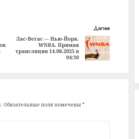
Далее
Лас-Вегас — Нью-Йорк.
ок
WNBA. Прямая
Следующая
Предыдущая
.
трансляция 14.08.2025 в
запись:
запись:
04:30
.
Обязательные поля помечены
*