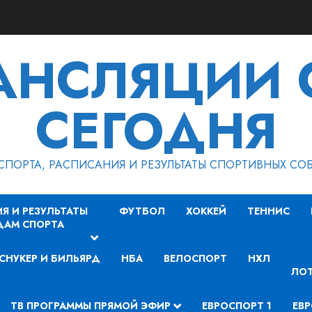
РАНСЛЯЦИИ 
СЕГОДНЯ
СПОРТА, РАСПИСАНИЯ И РЕЗУЛЬТАТЫ СПОРТИВНЫХ СО
Я И РЕЗУЛЬТАТЫ
ФУТБОЛ
ХОККЕЙ
ТЕННИС
ДАМ СПОРТА
СНУКЕР И БИЛЬЯРД
НБА
ВЕЛОСПОРТ
НХЛ
ЛОТ
ТВ ПРОГРАММЫ ПРЯМОЙ ЭФИР
ЕВРОСПОРТ 1
ЕВР