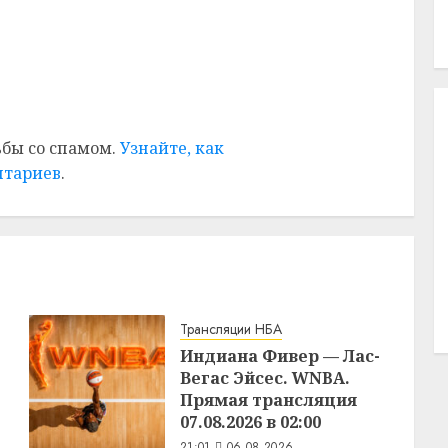
ьбы со спамом.
Узнайте, как
нтариев
.
Трансляции НБА
Индиана Фивер — Лас-
Вегас Эйсес. WNBA.
Прямая трансляция
07.08.2026 в 02:00
21:01
06.08.2026