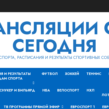
РАНСЛЯЦИИ 
СЕГОДНЯ
СПОРТА, РАСПИСАНИЯ И РЕЗУЛЬТАТЫ СПОРТИВНЫХ СО
Я И РЕЗУЛЬТАТЫ
ФУТБОЛ
ХОККЕЙ
ТЕННИС
ДАМ СПОРТА
СНУКЕР И БИЛЬЯРД
НБА
ВЕЛОСПОРТ
НХЛ
ЛОТ
ТВ ПРОГРАММЫ ПРЯМОЙ ЭФИР
ЕВРОСПОРТ 1
ЕВР