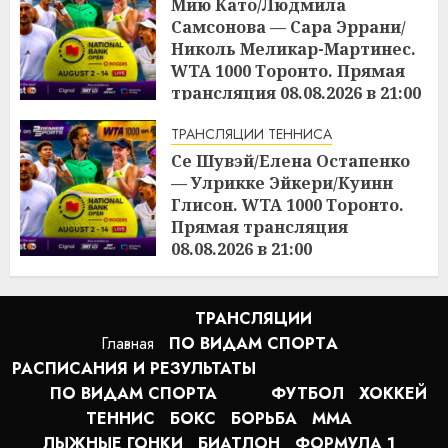
Мию Като/Людмила
Самсонова — Сара Эррани/
Николь Меликар-Мартинес.
WTA 1000 Торонто. Прямая
трансляция 08.08.2026 в 21:00
15:15
08.08.2026
ТРАНСЛЯЦИИ ТЕННИСА
Се Шувэй/Елена Остапенко
— Улрикке Эйкери/Куинн
Глисон. WTA 1000 Торонто.
Прямая трансляция
08.08.2026 в 21:00
15:10
08.08.2026
ТРАНСЛЯЦИИ
Главная
ПО ВИДАМ СПОРТA
РАСПИСАНИЯ И РЕЗУЛЬТАТЫ
ПО ВИДАМ СПОРТА
ФУТБОЛ
ХОККЕЙ
ТЕННИС
БОКС
БОРЬБА
MMA
ЛЫЖНЫЕ ГОНКИ
БИАТЛОН
ФОРМУЛА 1