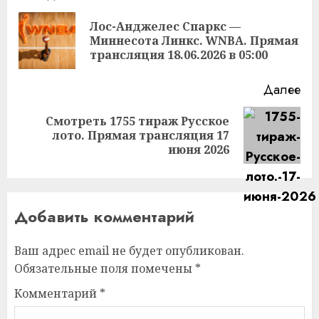
чтение
Лос-Анджелес Спаркс —
Пр
Миннесота Линкс. WNBA. Прямая
за
трансляция 18.06.2026 в 05:00
Далее
Смотреть 1755 тираж Русское
Следующая
лото. Прямая трансляция 17
запись:
июня 2026
Добавить комментарий
Ваш адрес email не будет опубликован.
Обязательные поля помечены
*
Комментарий
*