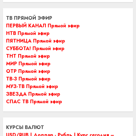
ТВ ПРЯМОЙ ЭФИР
ПЕРВЫЙ КАНАЛ Прямой эфир
НТВ Прямой эфир
ПЯТНИЦА Прямой эфир
СУББОТА! Прямой эфир
ТНТ Прямой эфир
МИР Прямой эфир
ОТР Прямой эфир
ТВ-3 Прямой эфир
МУЗ-ТВ Прямой эфир
ЗВЕЗДА Прямой эфир
СПАС ТВ Прямой эфир
КУРСЫ ВАЛЮТ
USD/RUB | Доллар - Рубль | Курс сегодня –