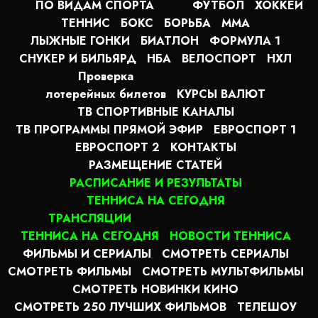
ПО ВИДАМ СПОРТА
ФУТБОЛ
ХОККЕЙ
ТЕННИС
БОКС
БОРЬБА
MMA
ЛЫЖНЫЕ ГОНКИ
БИАТЛОН
ФОРМУЛА 1
СНУКЕР И БИЛЬЯРД
НБА
ВЕЛОСПОРТ
НХЛ
Проверка
лотерейных билетов
КУРСЫ ВАЛЮТ
ТВ СПОРТИВНЫЕ КАНАЛЫ
ТВ ПРОГРАММЫ ПРЯМОЙ ЭФИР
ЕВРОСПОРТ 1
ЕВРОСПОРТ 2
КОНТАКТЫ
РАЗМЕЩЕНИЕ СТАТЕЙ
РАСПИСАНИЕ И РЕЗУЛЬТАТЫ
ТЕННИСА НА СЕГОДНЯ
ТРАНСЛЯЦИИ
ТЕННИСА НА СЕГОДНЯ
НОВОСТИ ТЕННИСА
ФИЛЬМЫ И СЕРИАЛЫ
СМОТРЕТЬ СЕРИАЛЫ
СМОТРЕТЬ ФИЛЬМЫ
СМОТРЕТЬ МУЛЬТФИЛЬМЫ
СМОТРЕТЬ НОВИНКИ КИНО
СМОТРЕТЬ 250 ЛУЧШИХ ФИЛЬМОВ
ТЕЛЕШОУ