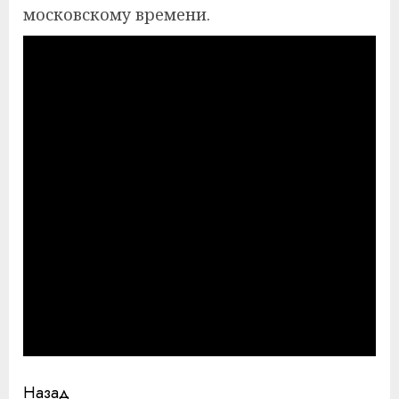
московскому времени.
Продолжить
Назад