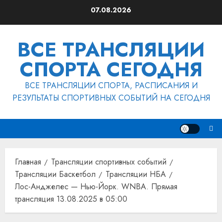
Перейти
07.08.2026
к
содержимому
ВСЕ ТРАНСЛЯЦИИ
СПОРТА СЕГОДНЯ
ВСЕ ТРАНСЛЯЦИИ СПОРТА, РАСПИСАНИЯ И
РЕЗУЛЬТАТЫ СПОРТИВНЫХ СОБЫТИЙ НА СЕГОДНЯ
Главная
Трансляции спортивных событий
Трансляции Баскетбол
Трансляции НБА
Лос-Анджелес — Нью-Йорк. WNBA. Прямая
трансляция 13.08.2025 в 05:00