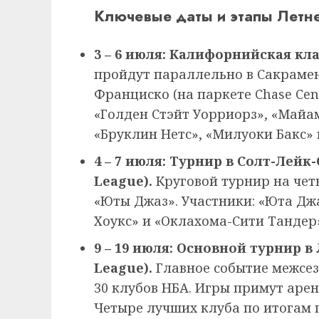
Ключевые даты и этапы Летне
3 – 6 июля: Калифорнийская клас
пройдут параллельно в Сакрамент
Франциско (на паркете Chase Cent
«Голден Стэйт Уорриорз», «Майам
«Бруклин Нетс», «Милуоки Бакс» 
4 – 7 июля: Турнир в Солт-Лейк-
League).
Круговой турнир на че
«Юты Джаз». Участники: «Юта Дж
Хоукс» и «Оклахома-Сити Тандер
9 – 19 июля: Основной турнир в
League).
Главное событие межсезо
30 клубов НБА. Игры примут арены
Четыре лучших клуба по итогам 