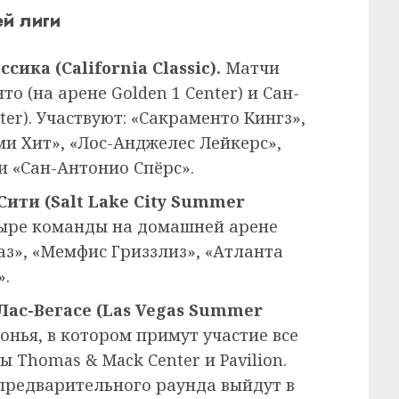
й лиги
сика (California Classic).
Матчи
о (на арене Golden 1 Center) и Сан-
er). Участвуют: «Сакраменто Кингз»,
и Хит», «Лос-Анджелес Лейкерс»,
и «Сан-Антонио Спёрс».
Сити (Salt Lake City Summer
тыре команды на домашней арене
аз», «Мемфис Гриззлиз», «Атланта
».
 Лас-Вегасе (Las Vegas Summer
нья, в котором примут участие все
 Thomas & Mack Center и Pavilion.
предварительного раунда выйдут в