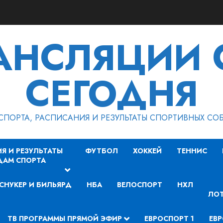
РАНСЛЯЦИИ 
СЕГОДНЯ
СПОРТА, РАСПИСАНИЯ И РЕЗУЛЬТАТЫ СПОРТИВНЫХ СО
Я И РЕЗУЛЬТАТЫ
ФУТБОЛ
ХОККЕЙ
ТЕННИС
ДАМ СПОРТА
СНУКЕР И БИЛЬЯРД
НБА
ВЕЛОСПОРТ
НХЛ
ЛОТ
ТВ ПРОГРАММЫ ПРЯМОЙ ЭФИР
ЕВРОСПОРТ 1
ЕВР