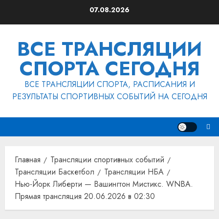
Перейти
07.08.2026
к
содержимому
ВСЕ ТРАНСЛЯЦИИ
СПОРТА СЕГОДНЯ
ВСЕ ТРАНСЛЯЦИИ СПОРТА, РАСПИСАНИЯ И
РЕЗУЛЬТАТЫ СПОРТИВНЫХ СОБЫТИЙ НА СЕГОДНЯ
Главная
Трансляции спортивных событий
Трансляции Баскетбол
Трансляции НБА
Нью-Йорк Либерти — Вашингтон Мистикс. WNBA.
Прямая трансляция 20.06.2026 в 02:30