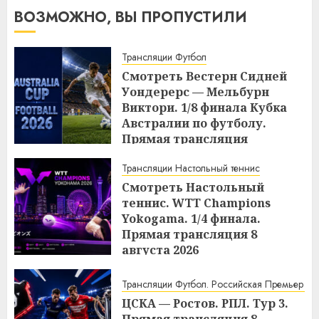
ВОЗМОЖНО, ВЫ ПРОПУСТИЛИ
Трансляции Футбол
Смотреть Вестерн Сидней
Уондерерс — Мельбурн
Виктори. 1/8 финала Кубка
Австралии по футболу.
Прямая трансляция
08.08.2026
Трансляции Настольный теннис
13:05
08.08.2026
Смотреть Настольный
теннис. WTТ Champions
Yokogama. 1/4 финала.
Прямая трансляция 8
августа 2026
13:01
08.08.2026
Трансляции Футбол. Российская Премьер Ли
ЦСКА — Ростов. РПЛ. Тур 3.