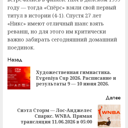
году — тогда «Спёрс» взяли свой первый
титул в истории (4-1). Спустя 27 лет
«Никс» имеют отличный шанс взять
реванш, но для этого им критически
важно забирать сегодняшний домашний
поединок.
Продолжить
Назад
чтение
Художественная гимнастика.
Пр
Evgeniya Cup 2026. Расписание и
за
результаты 9 — 10 июня 2026.
Далее
Сиэтл Сторм — Лос-Анджелес
Следующая
Спаркс. WNBA. Прямая
запись:
трансляция 11.06.2026 в 05:00