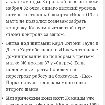
атаки команды. В прошлой игре он также
набрал 32 очка, однако высокий уровень
потерь со стороны бэккорта «Никс» (13 за
матч) не позволил хозяевам забрать
концовку. Ключом к четвертой игре
станет контроль за мячом.
Битва под щитами:
Карл-Энтони Таунс и
Джош Харт обеспечили «Никс» тотальное
доминирование по подборам в третьем
матче (46 против 37 у «Спёрс»). Если
подопечные Грегга Поповича не
перестроят работу на боксаутах, «Нью-
Йорк» получит слишком много очков
второго шанса.
Исторический контекст:
Команды уже
встречались в финале НБА в далеком 1999