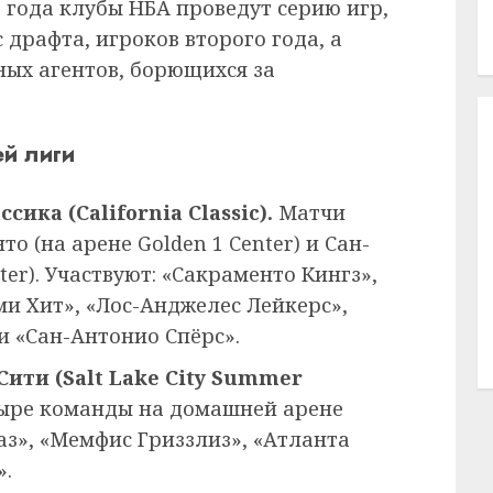
6 года клубы НБА проведут серию игр,
 драфта, игроков второго года, а
ых агентов, борющихся за
й лиги
сика (California Classic).
Матчи
о (на арене Golden 1 Center) и Сан-
er). Участвуют: «Сакраменто Кингз»,
и Хит», «Лос-Анджелес Лейкерс»,
и «Сан-Антонио Спёрс».
Сити (Salt Lake City Summer
тыре команды на домашней арене
аз», «Мемфис Гриззлиз», «Атланта
».