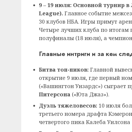
9 – 19 июля: Основной турнир в
League).
Главное событие межсезо
30 клубов НБА. Игры примут арены
Четыре лучших клуба по итогам 
полуфиналы (18 июля), а чемпион
Главные интриги и за кем сле
Битва топ-пиков:
Главной вывеск
открытие 9 июля, где первый но
(«Вашингтон Уизардс») сыграет 
Питерсона
(«Юта Джаз»).
Дуэль тяжеловесов:
10 июля бо
третьего номера драфта Кэмерон
четвертого пика Калеба Уилсона 