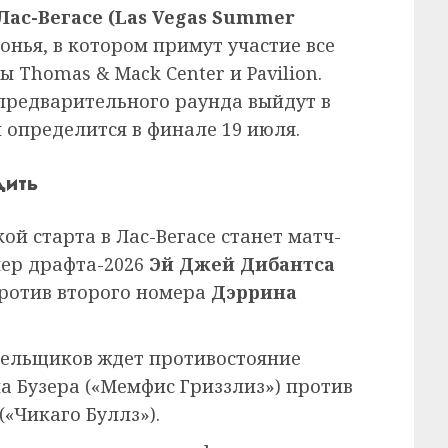
 Лас-Вегасе (Las Vegas Summer
нья, в котором примут участие все
 Thomas & Mack Center и Pavilion.
предварительного раунда выйдут в
 определится в финале 19 июля.
дить
ой старта в Лас-Вегасе станет матч-
мер драфта-2026
Эй Джей Дибантса
против второго номера
Дэррина
лельщиков ждет противостояние
а Бузера («Мемфис Гриззлиз») против
(«Чикаго Буллз»).