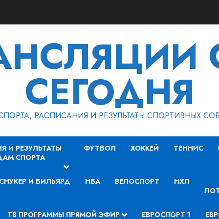
РАНСЛЯЦИИ 
СЕГОДНЯ
СПОРТА, РАСПИСАНИЯ И РЕЗУЛЬТАТЫ СПОРТИВНЫХ СО
Я И РЕЗУЛЬТАТЫ
ФУТБОЛ
ХОККЕЙ
ТЕННИС
ДАМ СПОРТА
СНУКЕР И БИЛЬЯРД
НБА
ВЕЛОСПОРТ
НХЛ
ЛОТ
ТВ ПРОГРАММЫ ПРЯМОЙ ЭФИР
ЕВРОСПОРТ 1
ЕВР