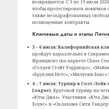
возвращается. С 3 по 19 июля 202
чтобы протестировать новичков с
также незадрафтованных свободн
полноценные контракты.
Ключевые даты и этапы Летне
3 – 6 июля: Калифорнийская клас
пройдут параллельно в Сакрамент
Франциско (на паркете Chase Cent
«Голден Стэйт Уорриорз», «Майам
«Бруклин Нетс», «Милуоки Бакс» 
4 – 7 июля: Турнир в Солт-Лейк-
League).
Круговой турнир на че
«Юты Джаз». Участники: «Юта Дж
Хоукс» и «Оклахома-Сити Тандер