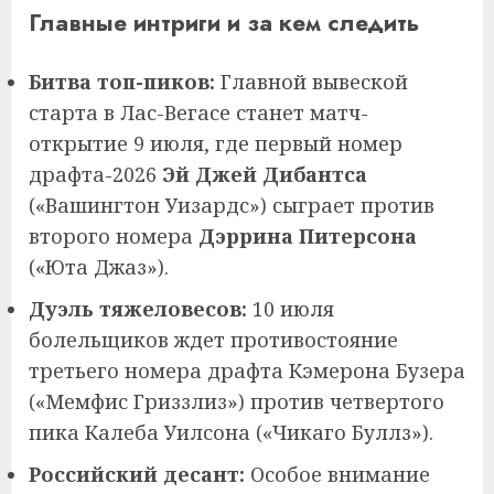
Главные интриги и за кем следить
Битва топ-пиков:
Главной вывеской
старта в Лас-Вегасе станет матч-
открытие 9 июля, где первый номер
драфта-2026
Эй Джей Дибантса
(«Вашингтон Уизардс») сыграет против
второго номера
Дэррина Питерсона
(«Юта Джаз»).
Дуэль тяжеловесов:
10 июля
болельщиков ждет противостояние
третьего номера драфта Кэмерона Бузера
(«Мемфис Гриззлиз») против четвертого
пика Калеба Уилсона («Чикаго Буллз»).
Российский десант:
Особое внимание