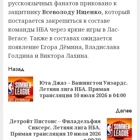
русскоязычных фанатов приковано к
защитнику
Всеволоду Ищенко
, который
постарается закрепиться в составе
команды НБА через яркие игры в Лас-
Вегасе. Также в составах ожидается
появление Егора Дёмина, Владислава
Голдина и Виктора Лахина.
Продолжить
Назад
чтение
Юта Джаз – Вашингтон Уизардс.
Пр
Летняя лига НБА. Прямая
за
трансляция 10 июля 2026 в 04:00
Далее
Детройт Пистонс – Филадельфия
Сиксерс. Летняя лига НБА.
Следующая
Прямая трансляция 10 июля 2026
запись:
в 00:30