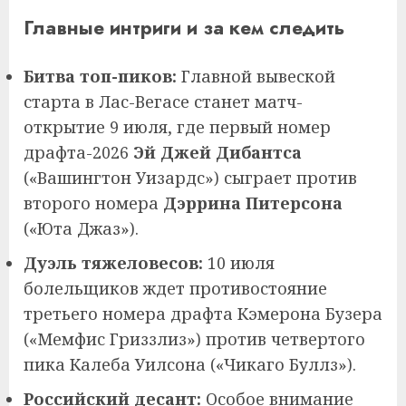
Главные интриги и за кем следить
Битва топ-пиков:
Главной вывеской
старта в Лас-Вегасе станет матч-
открытие 9 июля, где первый номер
драфта-2026
Эй Джей Дибантса
(«Вашингтон Уизардс») сыграет против
второго номера
Дэррина Питерсона
(«Юта Джаз»).
Дуэль тяжеловесов:
10 июля
болельщиков ждет противостояние
третьего номера драфта Кэмерона Бузера
(«Мемфис Гриззлиз») против четвертого
пика Калеба Уилсона («Чикаго Буллз»).
Российский десант:
Особое внимание