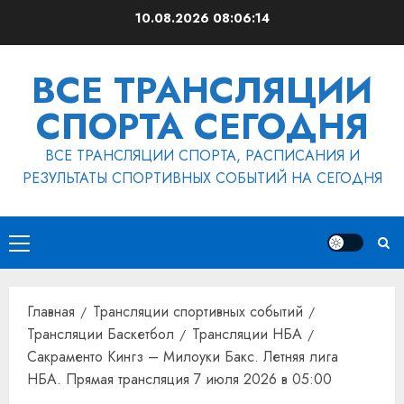
Перейти
10.08.2026
08:06:15
к
содержимому
ВСЕ ТРАНСЛЯЦИИ
СПОРТА СЕГОДНЯ
ВСЕ ТРАНСЛЯЦИИ СПОРТА, РАСПИСАНИЯ И
РЕЗУЛЬТАТЫ СПОРТИВНЫХ СОБЫТИЙ НА СЕГОДНЯ
Основное
меню
Главная
Трансляции спортивных событий
Трансляции Баскетбол
Трансляции НБА
Сакраменто Кингз – Милоуки Бакс. Летняя лига
НБА. Прямая трансляция 7 июля 2026 в 05:00