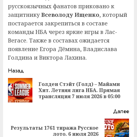
русскоязычных фанатов приковано к
защитнику
Всеволоду Ищенко
, который
постарается закрепиться в составе
команды НБА через яркие игры в Лас-
Вегасе. Также в составах ожидается
появление Егора Дёмина, Владислава
Голдина и Виктора Лахина.
Продолжить
Назад
чтение
Голден Стэйт (Голд) – Майами
Пр
Хит. Летняя лига НБА. Прямая
за
трансляция 7 июля 2026 в 05:00
Далее
Результаты 1761 тиража Русское
Следующая
лото. 6 июля 2026