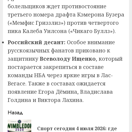
болельщиков ждет противостояние
третьего номера драфта Кэмерона Бузера
(«Мемфис Гриззлиз») против четвертого
пика Калеба Уилсона («Чикаго Буллз»).
Российский десант:
Особое внимание
русскоязычных фанатов приковано к
защитнику
Всеволоду Ищенко
, который
постарается закрепиться в составе
команды НБА через яркие игры в Лас-
Вегасе. Также в составах ожидается
появление Егора Дёмина, Владислава
Голдина и Виктора Лахина.
Продолжить
Назад
чтение
Спорт сегодня 4 июля 2026: где
Пр