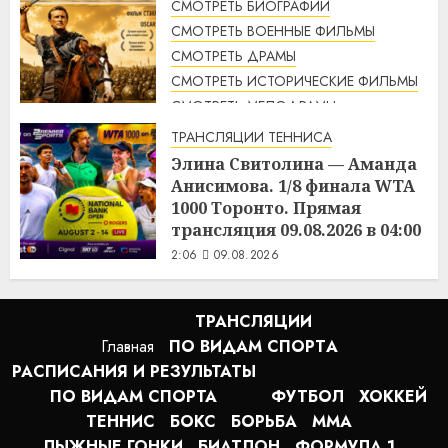
СМОТРЕТЬ БИОГРАФИИ
СМОТРЕТЬ ВОЕННЫЕ ФИЛЬМЫ
СМОТРЕТЬ ДРАМЫ
СМОТРЕТЬ ИСТОРИЧЕСКИЕ ФИЛЬМЫ
СМОТРЕТЬ МЕЛОДРАМЫ
СМОТРЕТЬ ПРИКЛЮЧЕНЧЕСКИЕ ФИЛЬМЫ
ТРАНСЛЯЦИИ ТЕННИСА
Спартак / Spartacus (1960)
Элина Свитолина — Аманда
смотреть онлайн
Анисимова. 1/8 финала WTA
2:07
09.08.2026
1000 Торонто. Прямая
трансляция 09.08.2026 в 04:00
2:06
09.08.2026
ТРАНСЛЯЦИИ
Главная
ПО ВИДАМ СПОРТA
РАСПИСАНИЯ И РЕЗУЛЬТАТЫ
ПО ВИДАМ СПОРТА
ФУТБОЛ
ХОККЕЙ
ТЕННИС
БОКС
БОРЬБА
MMA
ЛЫЖНЫЕ ГОНКИ
БИАТЛОН
ФОРМУЛА 1