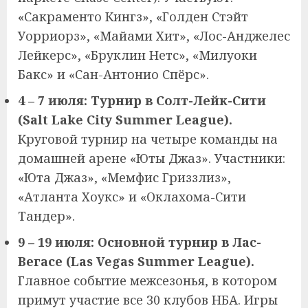
«Сакраменто Кингз», «Голден Стэйт
Уорриорз», «Майами Хит», «Лос-Анджелес
Лейкерс», «Бруклин Нетс», «Милуоки
Бакс» и «Сан-Антонио Спёрс».
4 – 7 июля: Турнир в Солт-Лейк-Сити
(Salt Lake City Summer League).
Круговой турнир на четыре команды на
домашней арене «Юты Джаз». Участники:
«Юта Джаз», «Мемфис Гриззлиз»,
«Атланта Хоукс» и «Оклахома-Сити
Тандер».
9 – 19 июля: Основной турнир в Лас-
Вегасе (Las Vegas Summer League).
Главное событие межсезонья, в котором
примут участие все 30 клубов НБА. Игры