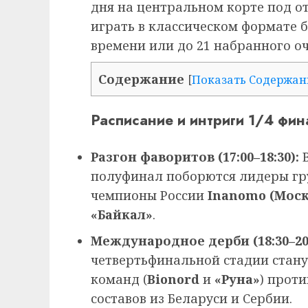
дня на центральном корте под о
играть в классическом формате б
времени или до 21 набранного оч
Содержание
[
Показать Содержан
Расписание и интриги 1/4 фин
Разгон фаворитов (17:00–18:30):
В
полуфинал поборются лидеры гр
чемпионы России
Inanomo (Моск
«Байкал»
.
Международное дерби (18:30–20:
четвертьфинальной стадии стану
команд (
Bionord
и
«Руна»
) прот
составов из Беларуси и Сербии.