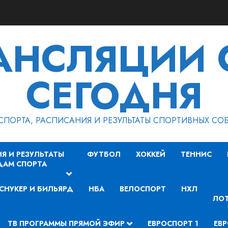
РАНСЛЯЦИИ 
СЕГОДНЯ
СПОРТА, РАСПИСАНИЯ И РЕЗУЛЬТАТЫ СПОРТИВНЫХ СО
Я И РЕЗУЛЬТАТЫ
ФУТБОЛ
ХОККЕЙ
ТЕННИС
ДАМ СПОРТА
СНУКЕР И БИЛЬЯРД
НБА
ВЕЛОСПОРТ
НХЛ
ЛОТ
ТВ ПРОГРАММЫ ПРЯМОЙ ЭФИР
ЕВРОСПОРТ 1
ЕВР