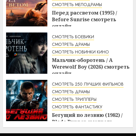
СМОТРЕТЬ МЕЛОДРАМЫ
Перед рассветом (1995) /
Before Sunrise смотреть
онлайн
3:10
10.08.2026
СМОТРЕТЬ БОЕВИКИ
СМОТРЕТЬ ДРАМЫ
СМОТРЕТЬ НОВИНКИ КИНО
Мальчик-оборотень / A
Werewolf Boy (2026) смотреть
онлайн
3:10
10.08.2026
СМОТРЕТЬ 250 ЛУЧШИХ ФИЛЬМОВ
СМОТРЕТЬ ДРАМЫ
СМОТРЕТЬ ТРИЛЛЕРЫ
СМОТРЕТЬ ФАНТАСТИКУ
Бегущий по лезвию (1982) /
Blade Runner смотреть
онлайн