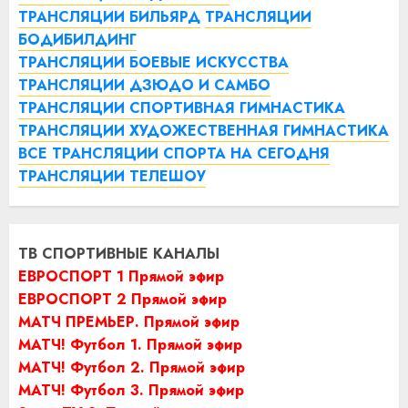
ТРАНСЛЯЦИИ БИЛЬЯРД
ТРАНСЛЯЦИИ
БОДИБИЛДИНГ
ТРАНСЛЯЦИИ БОЕВЫЕ ИСКУССТВА
ТРАНСЛЯЦИИ ДЗЮДО И САМБО
ТРАНСЛЯЦИИ СПОРТИВНАЯ ГИМНАСТИКА
ТРАНСЛЯЦИИ ХУДОЖЕСТВЕННАЯ ГИМНАСТИКА
ВСЕ ТРАНСЛЯЦИИ СПОРТА НА СЕГОДНЯ
ТРАНСЛЯЦИИ ТЕЛЕШОУ
ТВ СПОРТИВНЫЕ КАНАЛЫ
ЕВРОСПОРТ 1 Прямой эфир
ЕВРОСПОРТ 2 Прямой эфир
МАТЧ ПРЕМЬЕР. Прямой эфир
МАТЧ! Футбол 1. Прямой эфир
МАТЧ! Футбол 2. Прямой эфир
МАТЧ! Футбол 3. Прямой эфир