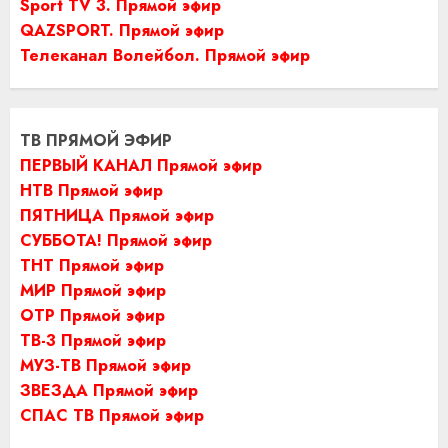
Sport TV 3. Прямой эфир
QAZSPORT. Прямой эфир
Телеканал Волейбол. Прямой эфир
ТВ ПРЯМОЙ ЭФИР
ПЕРВЫЙ КАНАЛ Прямой эфир
НТВ Прямой эфир
ПЯТНИЦА Прямой эфир
СУББОТА! Прямой эфир
ТНТ Прямой эфир
МИР Прямой эфир
ОТР Прямой эфир
ТВ-3 Прямой эфир
МУЗ-ТВ Прямой эфир
ЗВЕЗДА Прямой эфир
СПАС ТВ Прямой эфир