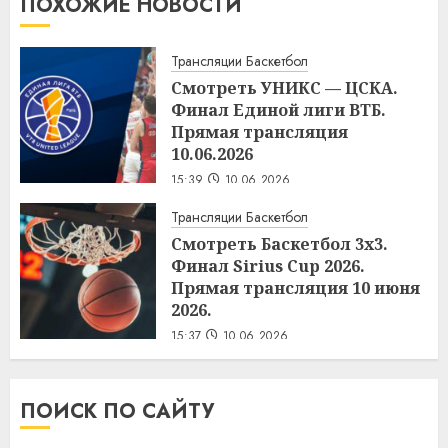
ПОХОЖИЕ НОВОСТИ
Трансляции Баскетбол
Смотреть УНИКС — ЦСКА.
Финал Единой лиги ВТБ.
Прямая трансляция
10.06.2026
15:39
10.06.2026
Трансляции Баскетбол
Смотреть Баскетбол 3х3.
Финал Sirius Cup 2026.
Прямая трансляция 10 июня
2026.
15:37
10.06.2026
ПОИСК ПО САЙТУ