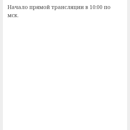
Начало прямой трансляции в 10:00 по
мск.