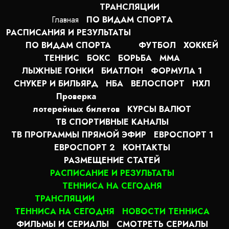
2:20
10.08.2026
ТРАНСЛЯЦИИ
Главная
ПО ВИДАМ СПОРТA
РАСПИСАНИЯ И РЕЗУЛЬТАТЫ
ПО ВИДАМ СПОРТА
ФУТБОЛ
ХОККЕЙ
ТЕННИС
БОКС
БОРЬБА
MMA
ЛЫЖНЫЕ ГОНКИ
БИАТЛОН
ФОРМУЛА 1
СНУКЕР И БИЛЬЯРД
НБА
ВЕЛОСПОРТ
НХЛ
Проверка
лотерейных билетов
КУРСЫ ВАЛЮТ
ТВ СПОРТИВНЫЕ КАНАЛЫ
ТВ ПРОГРАММЫ ПРЯМОЙ ЭФИР
ЕВРОСПОРТ 1
ЕВРОСПОРТ 2
КОНТАКТЫ
РАЗМЕЩЕНИЕ СТАТЕЙ
РАСПИСАНИЕ И РЕЗУЛЬТАТЫ
ТЕННИСА НА СЕГОДНЯ
ТРАНСЛЯЦИИ
ТЕННИСА НА СЕГОДНЯ
НОВОСТИ ТЕННИСА
ФИЛЬМЫ И СЕРИАЛЫ
СМОТРЕТЬ СЕРИАЛЫ