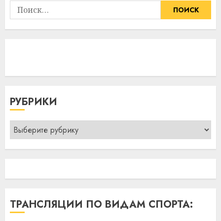
Найти:
РУБРИКИ
Рубрики
ТРАНСЛЯЦИИ ПО ВИДАМ СПОРТА: