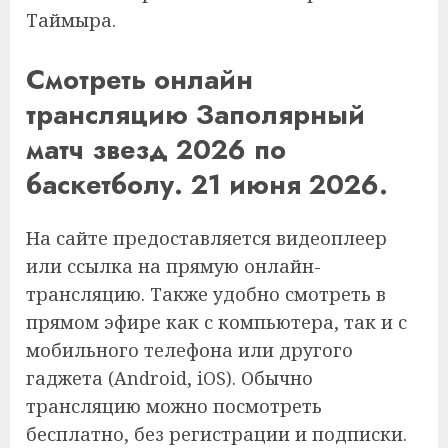
Таймыра.
Смотреть онлайн
трансляцию Заполярный
матч звезд 2026 по
баскетболу. 21 июня 2026.
На сайте предоставляется видеоплеер
или ссылка на прямую онлайн-
трансляцию. Также удобно смотреть в
прямом эфире как с компьютера, так и с
мобильного телефона или другого
гаджета (Android, iOS). Обычно
трансляцию можно посмотреть
бесплатно, без регистрации и подписки.