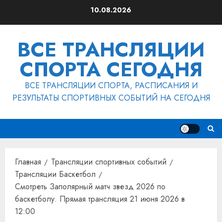
Перейти
10.08.2026
к
содержимому
ВСЕ ТРАНСЛЯЦИИ
СПОРТА СЕГОДНЯ
ВСЕ ТРАНСЛЯЦИИ СПОРТА, РАСПИСАНИЯ И
РЕЗУЛЬТАТЫ СПОРТИВНЫХ СОБЫТИЙ НА СЕГОДНЯ
Главная
Трансляции спортивных событий
Трансляции Баскетбол
Смотреть Заполярный матч звезд 2026 по
баскетболу. Прямая трансляция 21 июня 2026 в
12:00