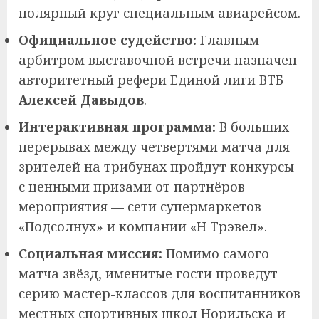
полярный круг специальным авиарейсом.
Официальное судейство:
Главным
арбитром выставочной встречи назначен
авторитетный рефери Единой лиги ВТБ
Алексей Давыдов
.
Интерактивная программа:
В больших
перерывах между четвертями матча для
зрителей на трибунах пройдут конкурсы
с ценными призами от партнёров
мероприятия — сети супермаркетов
«Подсолнух» и компании «Н Трэвел».
Социальная миссия:
Помимо самого
матча звёзд, именитые гости проведут
серию мастер-классов для воспитанников
местных спортивных школ Норильска и