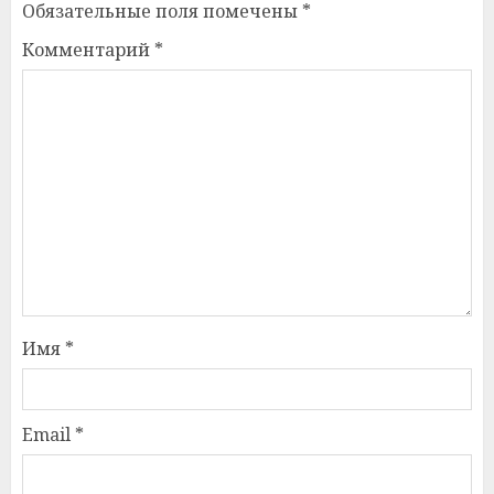
Обязательные поля помечены
*
Комментарий
*
Имя
*
Email
*