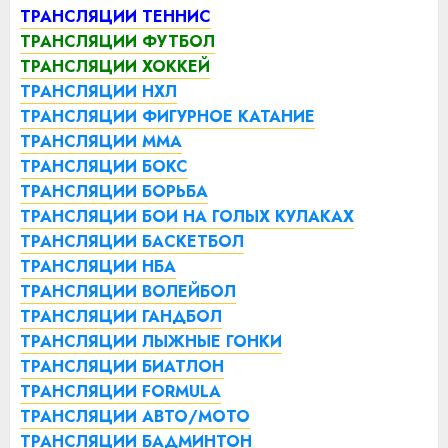
ТРАНСЛЯЦИИ ТЕННИС
ТРАНСЛЯЦИИ ФУТБОЛ
ТРАНСЛЯЦИИ ХОККЕЙ
ТРАНСЛЯЦИИ НХЛ
ТРАНСЛЯЦИИ ФИГУРНОЕ КАТАНИЕ
ТРАНСЛЯЦИИ ММА
ТРАНСЛЯЦИИ БОКС
ТРАНСЛЯЦИИ БОРЬБА
ТРАНСЛЯЦИИ БОИ НА ГОЛЫХ КУЛАКАХ
ТРАНСЛЯЦИИ БАСКЕТБОЛ
ТРАНСЛЯЦИИ НБА
ТРАНСЛЯЦИИ ВОЛЕЙБОЛ
ТРАНСЛЯЦИИ ГАНДБОЛ
ТРАНСЛЯЦИИ ЛЫЖНЫЕ ГОНКИ
ТРАНСЛЯЦИИ БИАТЛОН
ТРАНСЛЯЦИИ FORMULA
ТРАНСЛЯЦИИ АВТО/МОТО
ТРАНСЛЯЦИИ БАДМИНТОН