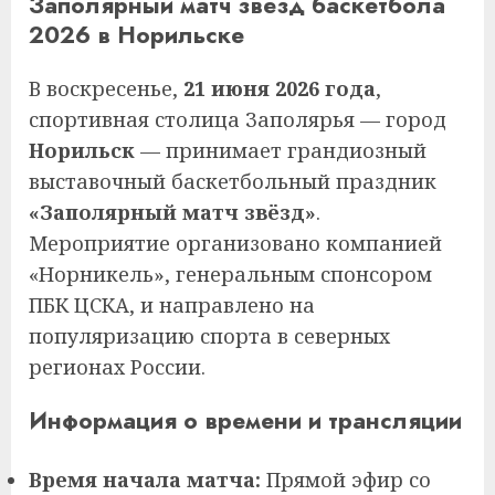
Заполярный матч звёзд баскетбола
2026 в Норильске
В воскресенье,
21 июня 2026 года
,
спортивная столица Заполярья — город
Норильск
— принимает грандиозный
выставочный баскетбольный праздник
«Заполярный матч звёзд»
.
Мероприятие организовано компанией
«Норникель», генеральным спонсором
ПБК ЦСКА, и направлено на
популяризацию спорта в северных
регионах России.
Информация о времени и трансляции
Время начала матча:
Прямой эфир со