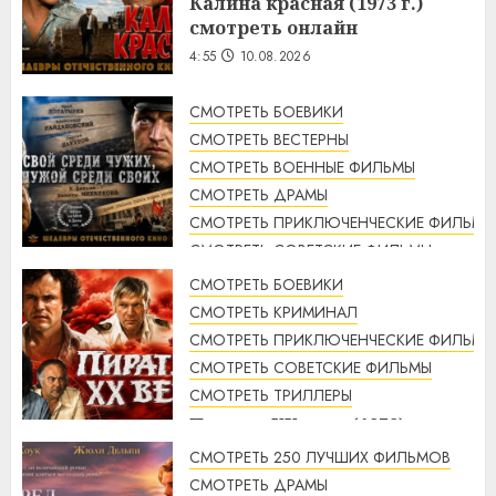
Калина красная (1973 г.)
смотреть онлайн
4:55
10.08.2026
СМОТРЕТЬ БОЕВИКИ
СМОТРЕТЬ ВЕСТЕРНЫ
СМОТРЕТЬ ВОЕННЫЕ ФИЛЬМЫ
СМОТРЕТЬ ДРАМЫ
СМОТРЕТЬ ПРИКЛЮЧЕНЧЕСКИЕ ФИЛЬМЫ
СМОТРЕТЬ СОВЕТСКИЕ ФИЛЬМЫ
СМОТРЕТЬ ТРИЛЛЕРЫ
СМОТРЕТЬ БОЕВИКИ
Свой среди чужих, чужой
СМОТРЕТЬ КРИМИНАЛ
среди своих (1974 г.)
СМОТРЕТЬ ПРИКЛЮЧЕНЧЕСКИЕ ФИЛЬМЫ
смотреть онлайн
СМОТРЕТЬ СОВЕТСКИЕ ФИЛЬМЫ
4:33
10.08.2026
СМОТРЕТЬ ТРИЛЛЕРЫ
Пираты ХХ века (1979)
смотреть онлайн
СМОТРЕТЬ 250 ЛУЧШИХ ФИЛЬМОВ
3:23
10.08.2026
СМОТРЕТЬ ДРАМЫ