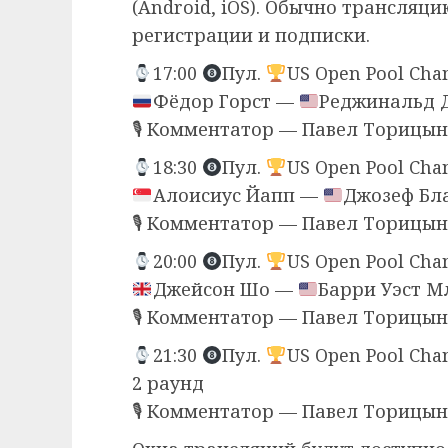
(Android, iOS). Обычно трансляц
регистрации и подписки.
17:00
Пул.
US Open Pool Cha
Фёдор Горст —
Реджинальд 
🎙 Комментатор — Павел Торицын
18:30
Пул.
US Open Pool Cha
Алоисиус Йапп —
Джозеф Бл
🎙 Комментатор — Павел Торицын
20:00
Пул.
US Open Pool Cha
Джейсон Шо —
Барри Уэст М
🎙 Комментатор — Павел Торицын
21:30
Пул.
US Open Pool Cha
2 раунд
🎙 Комментатор — Павел Торицын