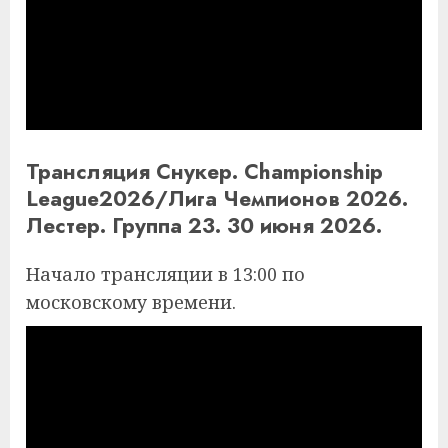
Трансляция Снукер. Championship
League2026/Лига Чемпионов 2026.
Лестер. Группа 23. 30 июня 2026.
Начало трансляции в 13:00 по
московскому времени.