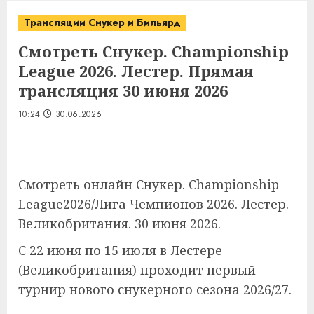
Трансляции Снукер и Бильярд
Смотреть Снукер. Championship
League 2026. Лестер. Прямая
трансляция 30 июня 2026
10:24
30.06.2026
Смотреть онлайн Снукер. Championship
League2026/Лига Чемпионов 2026. Лестер.
Великобритания. 30 июня 2026.
С 22 июня по 15 июля в Лестере
(Великобритания) проходит первый
турнир нового снукерного сезона 2026/27.