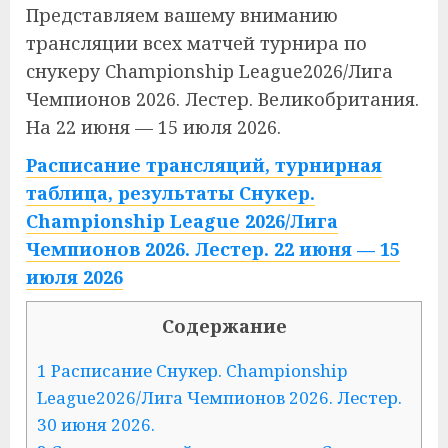
Представляем вашему вниманию
трансляции всех матчей турнира по
снукеру Championship League2026/Лига
Чемпионов 2026. Лестер. Великобритания.
На 22 июня — 15 июля 2026.
Расписание трансляций, турнирная
таблица, результаты Снукер.
Championship League 2026/Лига
Чемпионов 2026. Лестер. 22 июня — 15
июля 2026
Содержание
1 Расписание Снукер. Championship
League2026/Лига Чемпионов 2026. Лестер.
30 июня 2026.