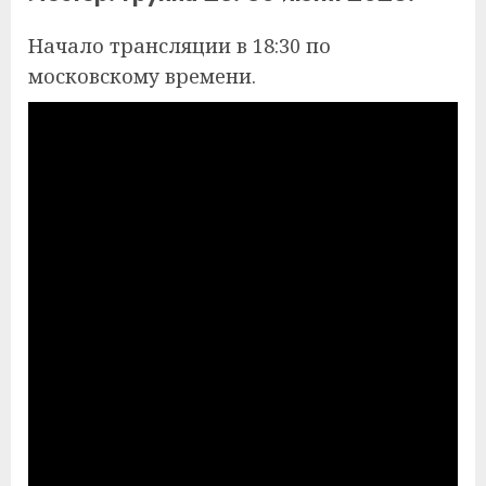
Начало трансляции в 18:30 по
московскому времени.