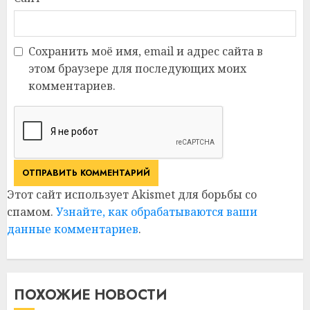
Сохранить моё имя, email и адрес сайта в
этом браузере для последующих моих
комментариев.
Этот сайт использует Akismet для борьбы со
спамом.
Узнайте, как обрабатываются ваши
данные комментариев
.
ПОХОЖИЕ НОВОСТИ