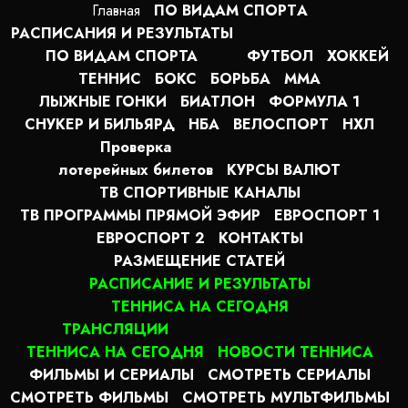
Главная
ПО ВИДАМ СПОРТA
РАСПИСАНИЯ И РЕЗУЛЬТАТЫ
ПО ВИДАМ СПОРТА
ФУТБОЛ
ХОККЕЙ
ТЕННИС
БОКС
БОРЬБА
MMA
ЛЫЖНЫЕ ГОНКИ
БИАТЛОН
ФОРМУЛА 1
СНУКЕР И БИЛЬЯРД
НБА
ВЕЛОСПОРТ
НХЛ
Проверка
лотерейных билетов
КУРСЫ ВАЛЮТ
ТВ СПОРТИВНЫЕ КАНАЛЫ
ТВ ПРОГРАММЫ ПРЯМОЙ ЭФИР
ЕВРОСПОРТ 1
ЕВРОСПОРТ 2
КОНТАКТЫ
РАЗМЕЩЕНИЕ СТАТЕЙ
РАСПИСАНИЕ И РЕЗУЛЬТАТЫ
ТЕННИСА НА СЕГОДНЯ
ТРАНСЛЯЦИИ
ТЕННИСА НА СЕГОДНЯ
НОВОСТИ ТЕННИСА
ФИЛЬМЫ И СЕРИАЛЫ
СМОТРЕТЬ СЕРИАЛЫ
СМОТРЕТЬ ФИЛЬМЫ
СМОТРЕТЬ МУЛЬТФИЛЬМЫ