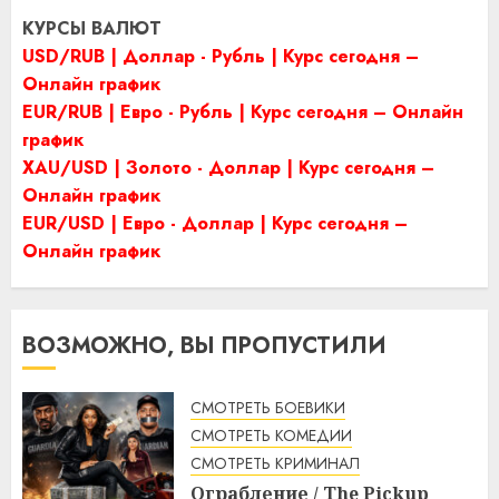
КУРСЫ ВАЛЮТ
USD/RUB | Доллар - Рубль | Курс сегодня –
Онлайн график
EUR/RUB | Евро - Рубль | Курс сегодня – Онлайн
график
XAU/USD | Золото - Доллар | Курс сегодня –
Онлайн график
EUR/USD | Евро - Доллар | Курс сегодня –
Онлайн график
ВОЗМОЖНО, ВЫ ПРОПУСТИЛИ
СМОТРЕТЬ БОЕВИКИ
СМОТРЕТЬ КОМЕДИИ
СМОТРЕТЬ КРИМИНАЛ
Ограбление / The Pickup