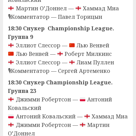
Мартин О’Доннел —
Хаммад Миа
🎙Комментатор — Павел Торицын
18:30 Снукер Championship League.
Группа 9
Эллиот Слессор —
Лью Венвей
Лью Венвей —
Роберт Милкинс
Эллиот Слессор —
Лиам Пуллен
🎙Комментатор — Сергей Артеменко
18:30 Снукер Championship League.
Группа 23
Джимми Робертсон —
Антоний
Ковальский
Антоний Ковальский —
Хаммад Миа
Джимми Робертсон —
Мартин
О’Доннел