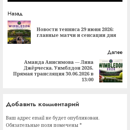
Продолжить
Назад
чтение
Новости тенниса 29 июня 2026:
Пр
главные матчи и сенсации дня
за
Далее
Аманда Анисимова — Лина
Джёрческа. Уимблдон 2026.
Следующая
Прямая трансляция 30.06.2026 в
запись:
13:00
Добавить комментарий
Ваш адрес email не будет опубликован.
Обязательные поля помечены
*