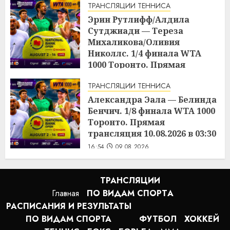
ТРАНСЛЯЦИИ ТЕННИСА
17:03
09.08.2026
Эрин Рутлифф/Алдила
Сутджиади — Тереза
Михаликова/Оливия
Николлс. 1/4 финала WTA
1000 Торонто. Прямая
трансляция 09.08.2026 в 19:30
ТРАНСЛЯЦИИ ТЕННИСА
17:01
09.08.2026
Александра Эала — Белинда
Бенчич. 1/8 финала WTA 1000
Торонто. Прямая
трансляция 10.08.2026 в 03:30
16:54
09.08.2026
ТРАНСЛЯЦИИ
Главная
ПО ВИДАМ СПОРТA
РАСПИСАНИЯ И РЕЗУЛЬТАТЫ
ПО ВИДАМ СПОРТА
ФУТБОЛ
ХОККЕЙ