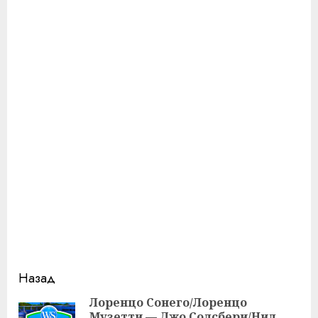
Продолжить
Назад
чтение
Лоренцо Сонего/Лоренцо
Музетти — Джо Солсбери/Нил