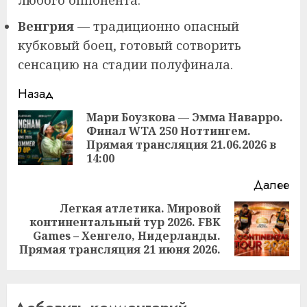
Венгрия
— традиционно опасный
кубковый боец, готовый сотворить
сенсацию на стадии полуфинала.
Продолжить
Назад
чтение
Мари Боузкова — Эмма Наварро.
Финал WTA 250 Ноттингем.
Пр
Прямая трансляция 21.06.2026 в
за
14:00
Далее
Легкая атлетика. Мировой
континентальный тур 2026. FBK
Следующая
Games – Хенгело, Нидерланды.
запись:
Прямая трансляция 21 июня 2026.
Добавить комментарий