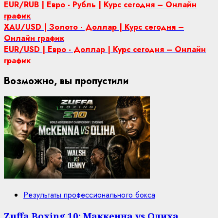
EUR/RUB | Евро - Рубль | Курс сегодня – Онлайн
график
XAU/USD | Золото - Доллар | Курс сегодня –
Онлайн график
EUR/USD | Евро - Доллар | Курс сегодня – Онлайн
график
Возможно, вы пропустили
Результаты профессионального бокса
Zuffa Boxing 10: Маккенна vs Олиха.