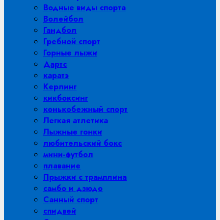
Водные виды спорта
Волейбол
Гандбол
Гребной спорт
Горные лыжи
Дартс
каратэ
Керлинг
кикбоксинг
конькобежный спорт
Легкая атлетика
Лыжные гонки
любительский бокс
мини-футбол
плавание
Прыжки с трамплина
самбо и дзюдо
Санный спорт
спидвей