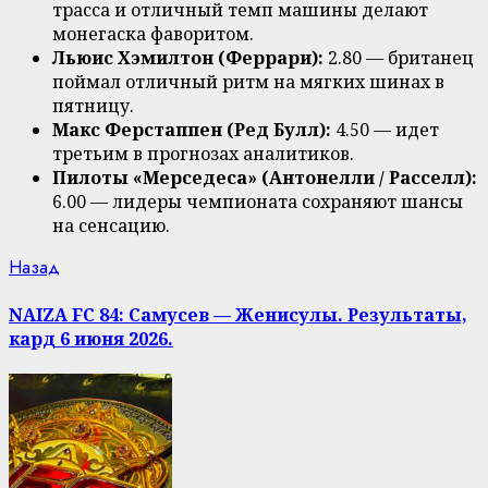
трасса и отличный темп машины делают
монегаска фаворитом.
Льюис Хэмилтон (Феррари):
2.80 — британец
поймал отличный ритм на мягких шинах в
пятницу.
Макс Ферстаппен (Ред Булл):
4.50 — идет
третьим в прогнозах аналитиков.
Пилоты «Мерседеса» (Антонелли / Расселл):
6.00 — лидеры чемпионата сохраняют шансы
на сенсацию.
Продолжить
Предыдущая
Назад
запись:
чтение
NAIZA FC 84: Самусев — Женисулы. Результаты,
кард 6 июня 2026.