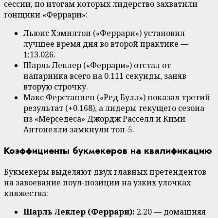
сессии, по итогам которых лидерство захватили
гонщики «Феррари»:
Льюис Хэмилтон («Феррари») установил
лучшее время дня во второй практике —
1:13.026.
Шарль Леклер («Феррари») отстал от
напарника всего на 0.111 секунды, заняв
вторую строчку.
Макс Ферстаппен («Ред Булл») показал третий
результат (+0.168), а лидеры текущего сезона
из «Мерседеса» Джордж Расселл и Кими
Антонелли замкнули топ-5.
Коэффициенты букмекеров на квалификацию
Букмекеры выделяют двух главных претендентов
на завоевание поул-позиции на узких улочках
княжества:
Шарль Леклер (Феррари):
2.20 — домашняя