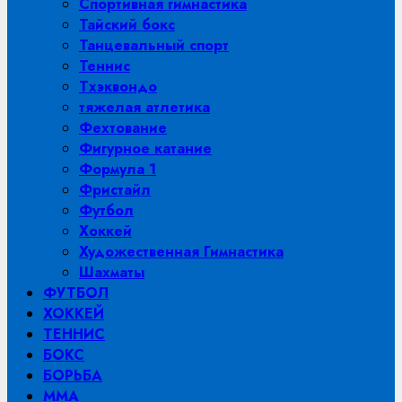
Спортивная гимнастика
Тайский бокс
Танцевальный спорт
Теннис
Тхэквондо
тяжелая атлетика
Фехтование
Фигурное катание
Формула 1
Фристайл
Футбол
Хоккей
Художественная Гимнастика
Шахматы
ФУТБОЛ
ХОККЕЙ
ТЕННИС
БОКС
БОРЬБА
MMA