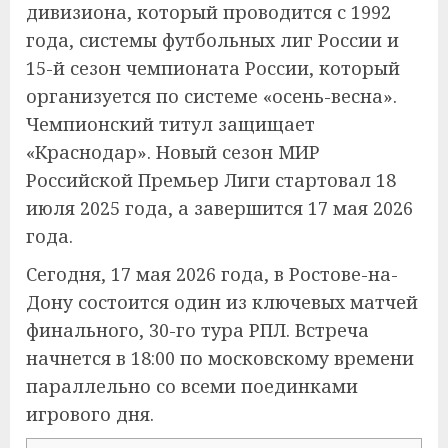
дивизиона, который проводится с 1992
года, системы футбольных лиг России и
15-й сезон чемпионата России, который
организуется по системе «осень-весна».
Чемпионский титул защищает
«Краснодар». Новый сезон МИР
Российской Премьер Лиги стартовал 18
июля 2025 года, а завершится 17 мая 2026
года.
Сегодня, 17 мая 2026 года, в Ростове-на-
Дону состоится один из ключевых матчей
финального, 30-го тура РПЛ. Встреча
начнется в 18:00 по московскому времени
параллельно со всеми поединками
игрового дня.