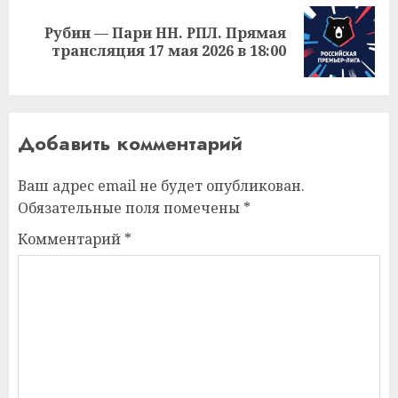
Рубин — Пари НН. РПЛ. Прямая
Следующая
трансляция 17 мая 2026 в 18:00
запись:
Добавить комментарий
Ваш адрес email не будет опубликован.
Обязательные поля помечены
*
Комментарий
*