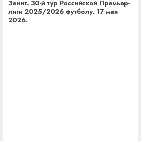
Зенит. 30-й тур Российской Премьер-
лиги 2025/2026 футболу. 17 мая
2026.