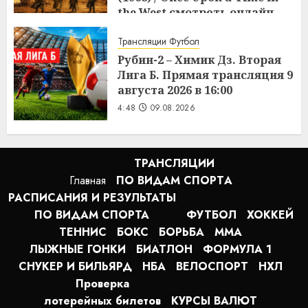
the West смотреть онлайн
5:08
09.08.2026
Трансляции Футбол
Рубин-2 – Химик Дз. Вторая
Лига Б. Прямая трансляция 9
августа 2026 в 16:00
4:48
09.08.2026
ТРАНСЛЯЦИИ
Главная
ПО ВИДАМ СПОРТA
РАСПИСАНИЯ И РЕЗУЛЬТАТЫ
ПО ВИДАМ СПОРТА
ФУТБОЛ
ХОККЕЙ
ТЕННИС
БОКС
БОРЬБА
MMA
ЛЫЖНЫЕ ГОНКИ
БИАТЛОН
ФОРМУЛА 1
СНУКЕР И БИЛЬЯРД
НБА
ВЕЛОСПОРТ
НХЛ
Проверка
лотерейных билетов
КУРСЫ ВАЛЮТ