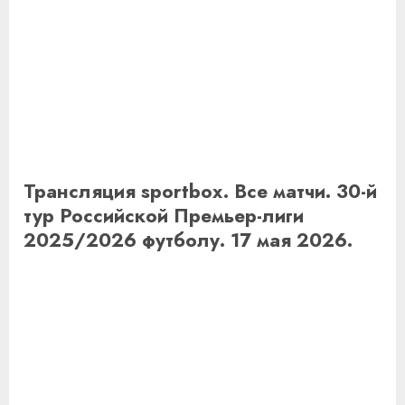
Трансляция sportbox. Все матчи. 30-й
тур Российской Премьер-лиги
2025/2026 футболу. 17 мая 2026.