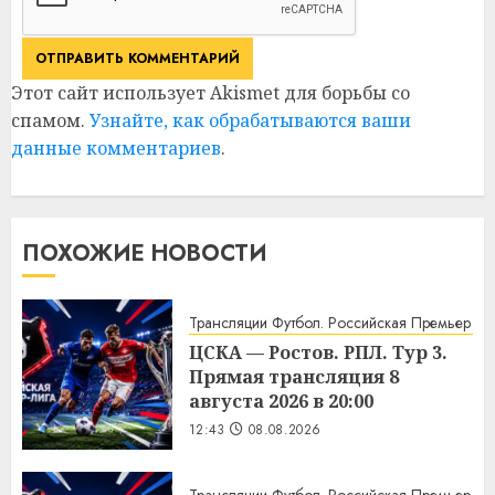
Этот сайт использует Akismet для борьбы со
спамом.
Узнайте, как обрабатываются ваши
данные комментариев
.
ПОХОЖИЕ НОВОСТИ
Трансляции Футбол. Российская Премьер Ли
ЦСКА — Ростов. РПЛ. Тур 3.
Прямая трансляция 8
августа 2026 в 20:00
12:43
08.08.2026