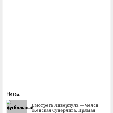
Продолжить
Назад
чтение
Смотреть Ливерпуль — Челси.
Пр
Женская Суперлига. Прямая