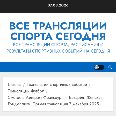
Перейти
07.08.2026
к
содержимому
ВСЕ ТРАНСЛЯЦИИ
СПОРТА СЕГОДНЯ
ВСЕ ТРАНСЛЯЦИИ СПОРТА, РАСПИСАНИЯ И
РЕЗУЛЬТАТЫ СПОРТИВНЫХ СОБЫТИЙ НА СЕГОДНЯ
Главная
Трансляции спортивных событий
Трансляции Футбол
Смотреть Айнтрахт Франкфурт — Бавария. Женская
Бундеслига. Прямая трансляция 7 декабря 2025