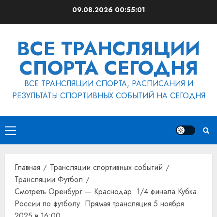
Перейти
09.08.2026
00:55:01
к
содержимому
ВСЕ ТРАНСЛЯЦИИ
СПОРТА СЕГОДНЯ
ВСЕ ТРАНСЛЯЦИИ СПОРТА, РАСПИСАНИЯ И
РЕЗУЛЬТАТЫ СПОРТИВНЫХ СОБЫТИЙ НА СЕГОДНЯ
Основное
меню
Главная
Трансляции спортивных событий
Трансляции Футбол
Смотреть Оренбург — Краснодар. 1/4 финала Кубка
России по футболу. Прямая трансляция 5 ноября
2025 в 16:00