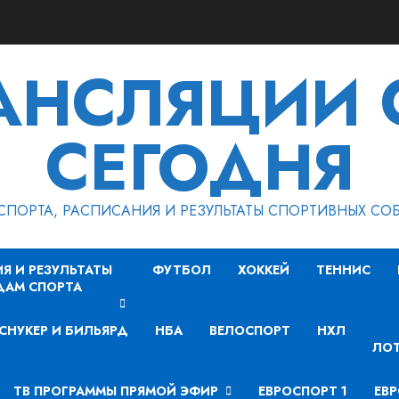
РАНСЛЯЦИИ 
СЕГОДНЯ
СПОРТА, РАСПИСАНИЯ И РЕЗУЛЬТАТЫ СПОРТИВНЫХ СО
Я И РЕЗУЛЬТАТЫ
ФУТБОЛ
ХОККЕЙ
ТЕННИС
ДАМ СПОРТА
СНУКЕР И БИЛЬЯРД
НБА
ВЕЛОСПОРТ
НХЛ
ЛОТ
ТВ ПРОГРАММЫ ПРЯМОЙ ЭФИР
ЕВРОСПОРТ 1
ЕВР