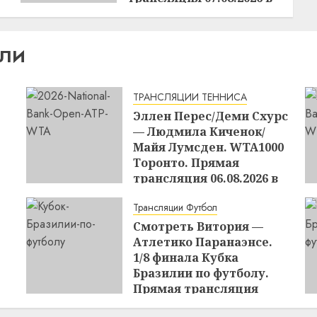
02:00
15:48
06.08.2026
ИЛИ
ТРАНСЛЯЦИИ ТЕННИСА
Эллен Перес/Деми Схурс
— Людмила Киченок/
Майя Лумсден. WTA1000
Торонто. Прямая
трансляция 06.08.2026 в
19:30
Трансляции Футбол
16:44
06.08.2026
Смотреть Витория —
Атлетико Паранаэнсе.
1/8 финала Кубка
Бразилии по футболу.
Прямая трансляция
07.08.2026 в 02:00