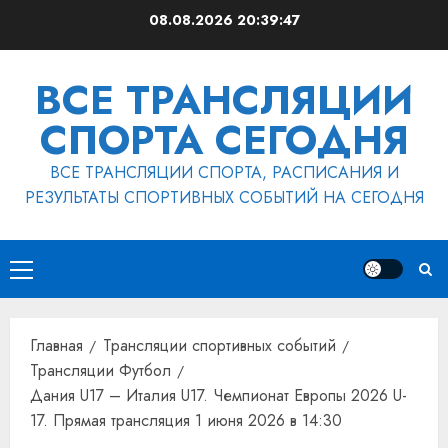
Перейти
08.08.2026
20:39:48
к
содержимому
ВСЕ ТРАНСЛЯЦИИ
СПОРТА СЕГОДНЯ
ВСЕ ТРАНСЛЯЦИИ СПОРТА, РАСПИСАНИЯ И
РЕЗУЛЬТАТЫ СПОРТИВНЫХ СОБЫТИЙ НА СЕГОДНЯ
Основное
меню
Главная
Трансляции спортивных событий
Трансляции Футбол
Дания U17 – Италия U17. Чемпионат Европы 2026 U-
17. Прямая трансляция 1 июня 2026 в 14:30