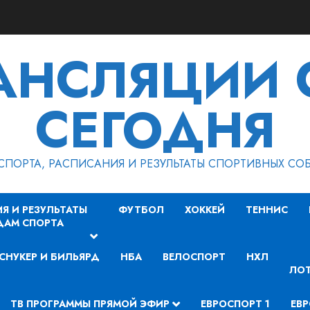
РАНСЛЯЦИИ 
СЕГОДНЯ
СПОРТА, РАСПИСАНИЯ И РЕЗУЛЬТАТЫ СПОРТИВНЫХ СО
Я И РЕЗУЛЬТАТЫ
ФУТБОЛ
ХОККЕЙ
ТЕННИС
ДАМ СПОРТА
СНУКЕР И БИЛЬЯРД
НБА
ВЕЛОСПОРТ
НХЛ
ЛОТ
ТВ ПРОГРАММЫ ПРЯМОЙ ЭФИР
ЕВРОСПОРТ 1
ЕВР