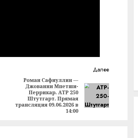
Далее
Роман Сафиуллин —
Джованни Мпетши-
Предыдущая
Перрикар. ATP 250
Следующая
запись:
Штутгарт. Прямая
запись:
трансляция 09.06.2026 в
14:00