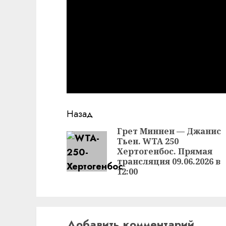
Продолжить
Назад
чтение
Грет Миннен — Джанис
Тьен. WTA 250
Хертогенбос. Прямая
трансляция 09.06.2026 в
12:00
Добавить комментарий