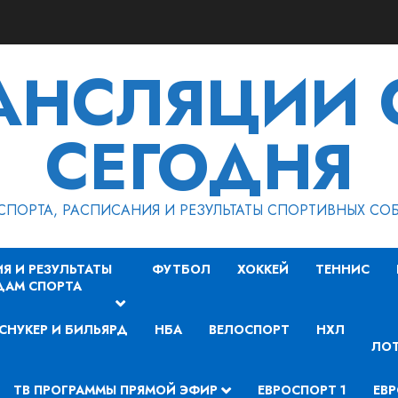
РАНСЛЯЦИИ 
СЕГОДНЯ
СПОРТА, РАСПИСАНИЯ И РЕЗУЛЬТАТЫ СПОРТИВНЫХ СО
Я И РЕЗУЛЬТАТЫ
ФУТБОЛ
ХОККЕЙ
ТЕННИС
ДАМ СПОРТА
СНУКЕР И БИЛЬЯРД
НБА
ВЕЛОСПОРТ
НХЛ
ЛОТ
ТВ ПРОГРАММЫ ПРЯМОЙ ЭФИР
ЕВРОСПОРТ 1
ЕВР