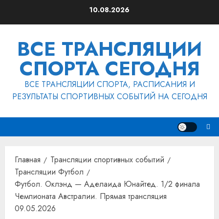
Перейти
10.08.2026
к
содержимому
ВСЕ ТРАНСЛЯЦИИ
СПОРТА СЕГОДНЯ
ВСЕ ТРАНСЛЯЦИИ СПОРТА, РАСПИСАНИЯ И
РЕЗУЛЬТАТЫ СПОРТИВНЫХ СОБЫТИЙ НА СЕГОДНЯ
Главная
Трансляции спортивных событий
Трансляции Футбол
Футбол. Оклэнд — Аделаида Юнайтед. 1/2 финала
Чемпионата Австралии. Прямая трансляция
09.05.2026