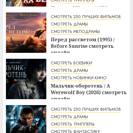
Пираты ХХ века (1979)
смотреть онлайн
СМОТРЕТЬ 250 ЛУЧШИХ ФИЛЬМОВ
3:23
10.08.2026
СМОТРЕТЬ ДРАМЫ
СМОТРЕТЬ МЕЛОДРАМЫ
Перед рассветом (1995) /
Before Sunrise смотреть
онлайн
3:10
10.08.2026
СМОТРЕТЬ БОЕВИКИ
СМОТРЕТЬ ДРАМЫ
СМОТРЕТЬ НОВИНКИ КИНО
Мальчик-оборотень / A
Werewolf Boy (2026) смотреть
онлайн
3:10
10.08.2026
СМОТРЕТЬ 250 ЛУЧШИХ ФИЛЬМОВ
СМОТРЕТЬ ДРАМЫ
СМОТРЕТЬ ТРИЛЛЕРЫ
СМОТРЕТЬ ФАНТАСТИКУ