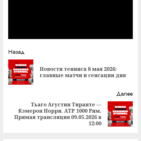
Продолжить
Назад
чтение
Новости тенниса 8 мая 2026:
Пр
главные матчи и сенсации дня
за
Далее
Тьаго Агустин Тиранте —
Кэмерон Норри. ATP 1000 Рим.
Следующая
Прямая трансляция 09.05.2026 в
запись:
12:00