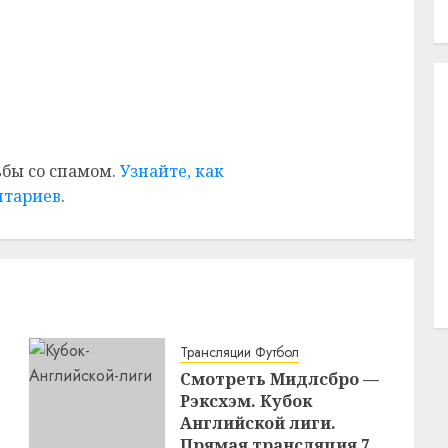
ьбы со спамом.
Узнайте, как
нтариев
.
Трансляции Футбол
Смотреть Мидлсбро —
Рэксхэм. Кубок
Английской лиги.
Прямая трансляция 7