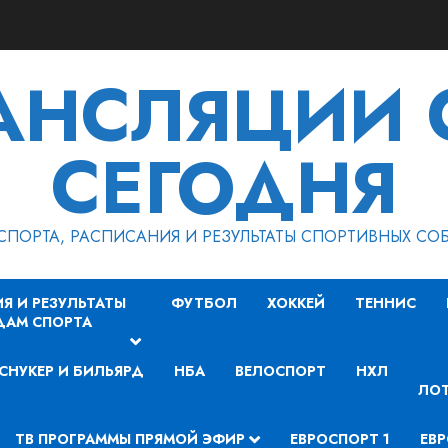
РАНСЛЯЦИИ 
СЕГОДНЯ
СПОРТА, РАСПИСАНИЯ И РЕЗУЛЬТАТЫ СПОРТИВНЫХ СО
Я И РЕЗУЛЬТАТЫ
ФУТБОЛ
ХОККЕЙ
ТЕННИС
ДАМ СПОРТА
СНУКЕР И БИЛЬЯРД
НБА
ВЕЛОСПОРТ
НХЛ
ЛОТ
ТВ ПРОГРАММЫ ПРЯМОЙ ЭФИР
ЕВРОСПОРТ 1
ЕВР