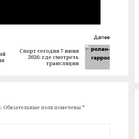
Далее
Спорт сегодня 7 июня
ий
Предыдущая
Следующая
2026: где смотреть
ия
запись:
запись:
трансляции
.
Обязательные поля помечены
*