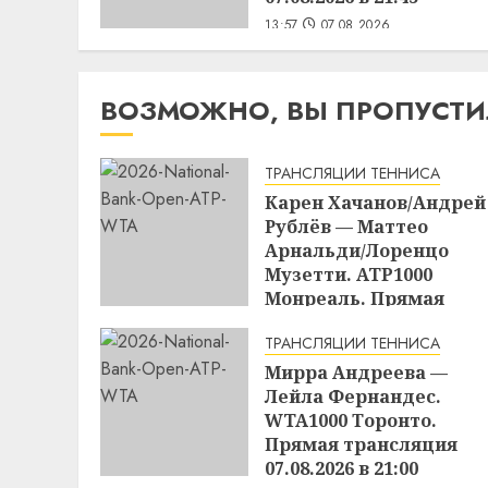
13:57
07.08.2026
ВОЗМОЖНО, ВЫ ПРОПУСТ
ТРАНСЛЯЦИИ ТЕННИСА
Карен Хачанов/Андрей
Рублёв — Маттео
Арнальди/Лоренцо
Музетти. ATP1000
Монреаль. Прямая
трансляция 07.08.2026 в
ТРАНСЛЯЦИИ ТЕННИСА
23:00
Мирра Андреева —
15:17
07.08.2026
Лейла Фернандес.
WTA1000 Торонто.
Прямая трансляция
07.08.2026 в 21:00