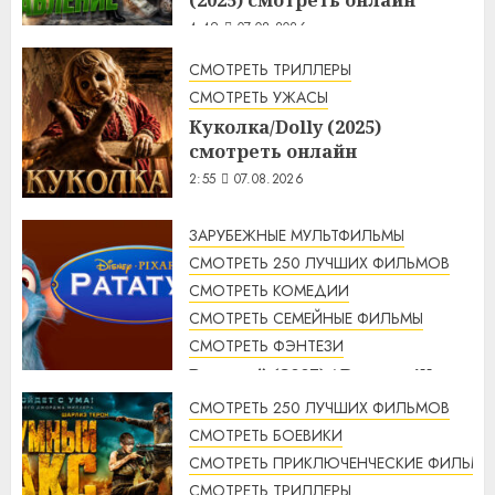
4:49
07.08.2026
СМОТРЕТЬ ТРИЛЛЕРЫ
СМОТРЕТЬ УЖАСЫ
Куколка/Dolly (2025)
смотреть онлайн
2:55
07.08.2026
ЗАРУБЕЖНЫЕ МУЛЬТФИЛЬМЫ
СМОТРЕТЬ 250 ЛУЧШИХ ФИЛЬМОВ
СМОТРЕТЬ КОМЕДИИ
СМОТРЕТЬ СЕМЕЙНЫЕ ФИЛЬМЫ
СМОТРЕТЬ ФЭНТЕЗИ
Рататуй (2007) / Ratatouille
смотреть онлайн
СМОТРЕТЬ 250 ЛУЧШИХ ФИЛЬМОВ
2:32
07.08.2026
СМОТРЕТЬ БОЕВИКИ
СМОТРЕТЬ ПРИКЛЮЧЕНЧЕСКИЕ ФИЛЬМЫ
СМОТРЕТЬ ТРИЛЛЕРЫ