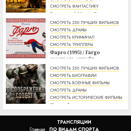
СМОТРЕТЬ ФАНТАСТИКУ
Безумный Макс: Дорога
ярости (2015) / Mad Max: Fury
СМОТРЕТЬ 250 ЛУЧШИХ ФИЛЬМОВ
Road смотреть онлайн
СМОТРЕТЬ ДРАМЫ
1:56
07.08.2026
СМОТРЕТЬ КРИМИНАЛ
СМОТРЕТЬ ТРИЛЛЕРЫ
Фарго (1995) / Fargo
смотреть онлайн
1:49
07.08.2026
СМОТРЕТЬ 250 ЛУЧШИХ ФИЛЬМОВ
СМОТРЕТЬ БИОГРАФИИ
СМОТРЕТЬ ВОЕННЫЕ ФИЛЬМЫ
СМОТРЕТЬ ДРАМЫ
СМОТРЕТЬ ИСТОРИЧЕСКИЕ ФИЛЬМЫ
По соображениям совести
(2016) / Hacksaw Ridge
смотреть онлайн
ТРАНСЛЯЦИИ
1:12
07.08.2026
Главная
ПО ВИДАМ СПОРТA