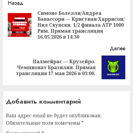
Продолжить
Назад
чтение
Симоне Болелли/Андреа
Вавассори — Кристиан Харрисон/
Пр
Нил Скупски. 1/2 финала ATP 1000
за
Рим. Прямая трансляция
16.05.2026 в 14:30
Далее
Палмейрас — Крузейро.
Следующая
Чемпионат Бразилии. Прямая
запись:
трансляция 17 мая 2026 в 03:00.
Добавить комментарий
Ваш адрес email не будет опубликован.
Обязательные поля помечены
*