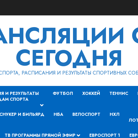
РАНСЛЯЦИИ 
СЕГОДНЯ
СПОРТА, РАСПИСАНИЯ И РЕЗУЛЬТАТЫ СПОРТИВНЫХ СО
Я И РЕЗУЛЬТАТЫ
ФУТБОЛ
ХОККЕЙ
ТЕННИС
ДАМ СПОРТА
СНУКЕР И БИЛЬЯРД
НБА
ВЕЛОСПОРТ
НХЛ
ЛОТ
ТВ ПРОГРАММЫ ПРЯМОЙ ЭФИР
ЕВРОСПОРТ 1
ЕВР