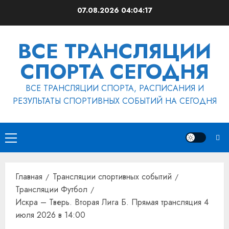
Перейти
07.08.2026
04:04:17
к
содержимому
ВСЕ ТРАНСЛЯЦИИ
СПОРТА СЕГОДНЯ
ВСЕ ТРАНСЛЯЦИИ СПОРТА, РАСПИСАНИЯ И
РЕЗУЛЬТАТЫ СПОРТИВНЫХ СОБЫТИЙ НА СЕГОДНЯ
Основное
меню
Главная
Трансляции спортивных событий
Трансляции Футбол
Искра – Тверь. Вторая Лига Б. Прямая трансляция 4
июля 2026 в 14:00