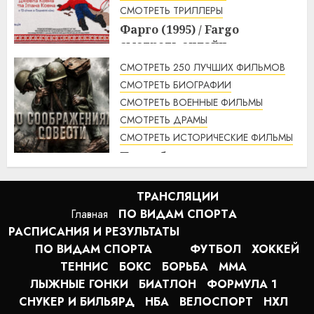
СМОТРЕТЬ ТРИЛЛЕРЫ
Фарго (1995) / Fargo
смотреть онлайн
1:49
07.08.2026
СМОТРЕТЬ 250 ЛУЧШИХ ФИЛЬМОВ
СМОТРЕТЬ БИОГРАФИИ
СМОТРЕТЬ ВОЕННЫЕ ФИЛЬМЫ
СМОТРЕТЬ ДРАМЫ
СМОТРЕТЬ ИСТОРИЧЕСКИЕ ФИЛЬМЫ
По соображениям совести
(2016) / Hacksaw Ridge
смотреть онлайн
ТРАНСЛЯЦИИ
1:12
07.08.2026
Главная
ПО ВИДАМ СПОРТA
РАСПИСАНИЯ И РЕЗУЛЬТАТЫ
ПО ВИДАМ СПОРТА
ФУТБОЛ
ХОККЕЙ
ТЕННИС
БОКС
БОРЬБА
MMA
ЛЫЖНЫЕ ГОНКИ
БИАТЛОН
ФОРМУЛА 1
СНУКЕР И БИЛЬЯРД
НБА
ВЕЛОСПОРТ
НХЛ