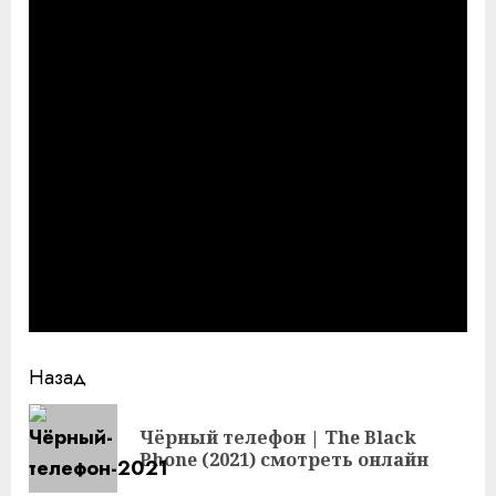
Продолжить
Назад
чтение
Чёрный телефон | The Black
Пр
Phone (2021) смотреть онлайн
за