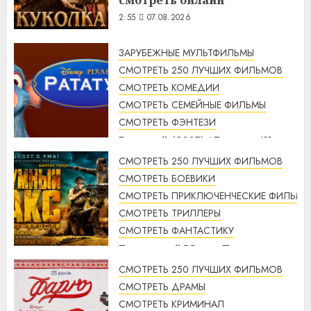
смотреть онлайн
2:55
07.08.2026
ЗАРУБЕЖНЫЕ МУЛЬТФИЛЬМЫ
СМОТРЕТЬ 250 ЛУЧШИХ ФИЛЬМОВ
СМОТРЕТЬ КОМЕДИИ
СМОТРЕТЬ СЕМЕЙНЫЕ ФИЛЬМЫ
СМОТРЕТЬ ФЭНТЕЗИ
Рататуй (2007) / Ratatouille
смотреть онлайн
СМОТРЕТЬ 250 ЛУЧШИХ ФИЛЬМОВ
2:32
07.08.2026
СМОТРЕТЬ БОЕВИКИ
СМОТРЕТЬ ПРИКЛЮЧЕНЧЕСКИЕ ФИЛЬМЫ
СМОТРЕТЬ ТРИЛЛЕРЫ
СМОТРЕТЬ ФАНТАСТИКУ
Безумный Макс: Дорога
ярости (2015) / Mad Max: Fury
СМОТРЕТЬ 250 ЛУЧШИХ ФИЛЬМОВ
Road смотреть онлайн
СМОТРЕТЬ ДРАМЫ
1:56
07.08.2026
СМОТРЕТЬ КРИМИНАЛ