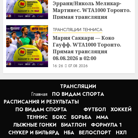
Эррани/Николь Меликар-
Мартинес. WTA1000 Торонто.
Прямая трансляция
07.08.2026 в 21:00
ТРАНСЛЯЦИИ ТЕННИСА
16:45
07.08.2026
Мария Саккари — Коко
Гауфф. WTA1000 Торонто.
Прямая трансляция
08.08.2026 в 02:00
16:26
07.08.2026
ТРАНСЛЯЦИИ
Главная
ПО ВИДАМ СПОРТA
РАСПИСАНИЯ И РЕЗУЛЬТАТЫ
ПО ВИДАМ СПОРТА
ФУТБОЛ
ХОККЕЙ
ТЕННИС
БОКС
БОРЬБА
MMA
ЛЫЖНЫЕ ГОНКИ
БИАТЛОН
ФОРМУЛА 1
СНУКЕР И БИЛЬЯРД
НБА
ВЕЛОСПОРТ
НХЛ