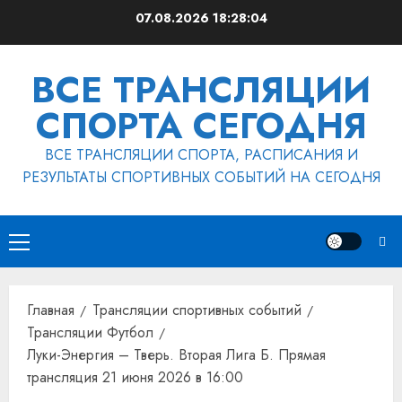
Перейти
07.08.2026
18:28:04
к
содержимому
ВСЕ ТРАНСЛЯЦИИ
СПОРТА СЕГОДНЯ
ВСЕ ТРАНСЛЯЦИИ СПОРТА, РАСПИСАНИЯ И
РЕЗУЛЬТАТЫ СПОРТИВНЫХ СОБЫТИЙ НА СЕГОДНЯ
Основное
меню
Главная
Трансляции спортивных событий
Трансляции Футбол
Луки-Энергия – Тверь. Вторая Лига Б. Прямая
трансляция 21 июня 2026 в 16:00