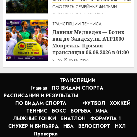
СМОТРЕТЬ СЕМЕЙНЫЕ ФИЛЬМЫ
СМОТРЕТЬ ФАНТАСТИКУ
Дикий робот (2024) / The Wild
ТРАНСЛЯЦИИ ТЕННИСА
Robot смотреть онлайн
Даниил Медведев — Ботик
1:14
06.08.2026
ван де Зандсхулп. ATP1000
Монреаль. Прямая
трансляция 06.08.2026 в 01:00
23:22
05.08.2026
ТРАНСЛЯЦИИ
Главная
ПО ВИДАМ СПОРТA
РАСПИСАНИЯ И РЕЗУЛЬТАТЫ
ПО ВИДАМ СПОРТА
ФУТБОЛ
ХОККЕЙ
ТЕННИС
БОКС
БОРЬБА
MMA
ЛЫЖНЫЕ ГОНКИ
БИАТЛОН
ФОРМУЛА 1
СНУКЕР И БИЛЬЯРД
НБА
ВЕЛОСПОРТ
НХЛ
Проверка