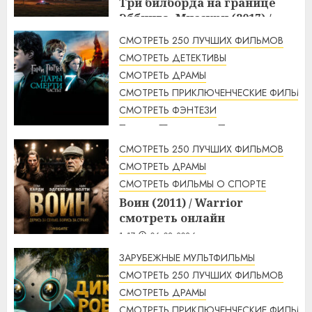
Три билборда на границе
Эббинга, Миссури (2017) /
Three Billboards Outside
СМОТРЕТЬ 250 ЛУЧШИХ ФИЛЬМОВ
Ebbing, Missouri смотреть
СМОТРЕТЬ ДЕТЕКТИВЫ
онлайн
СМОТРЕТЬ ДРАМЫ
2:48
06.08.2026
СМОТРЕТЬ ПРИКЛЮЧЕНЧЕСКИЕ ФИЛЬМЫ
СМОТРЕТЬ ФЭНТЕЗИ
Гарри Поттер и Дары
смерти: Часть 2 (2011) / Harry
СМОТРЕТЬ 250 ЛУЧШИХ ФИЛЬМОВ
Potter and the Deathly
СМОТРЕТЬ ДРАМЫ
Hallows: Part 2 смотреть
СМОТРЕТЬ ФИЛЬМЫ О СПОРТЕ
онлайн
Воин (2011) / Warrior
2:12
06.08.2026
смотреть онлайн
1:17
06.08.2026
ЗАРУБЕЖНЫЕ МУЛЬТФИЛЬМЫ
СМОТРЕТЬ 250 ЛУЧШИХ ФИЛЬМОВ
СМОТРЕТЬ ДРАМЫ
СМОТРЕТЬ ПРИКЛЮЧЕНЧЕСКИЕ ФИЛЬМЫ