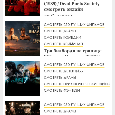
(1989) / Dead Poets Society
смотреть онлайн
2:50
06.08.2026
СМОТРЕТЬ 250 ЛУЧШИХ ФИЛЬМОВ
СМОТРЕТЬ ДРАМЫ
СМОТРЕТЬ КОМЕДИИ
СМОТРЕТЬ КРИМИНАЛ
Три билборда на границе
Эббинга, Миссури (2017) /
Three Billboards Outside
СМОТРЕТЬ 250 ЛУЧШИХ ФИЛЬМОВ
Ebbing, Missouri смотреть
СМОТРЕТЬ ДЕТЕКТИВЫ
онлайн
СМОТРЕТЬ ДРАМЫ
2:48
06.08.2026
СМОТРЕТЬ ПРИКЛЮЧЕНЧЕСКИЕ ФИЛЬМЫ
СМОТРЕТЬ ФЭНТЕЗИ
Гарри Поттер и Дары
смерти: Часть 2 (2011) / Harry
СМОТРЕТЬ 250 ЛУЧШИХ ФИЛЬМОВ
Potter and the Deathly
СМОТРЕТЬ ДРАМЫ
Hallows: Part 2 смотреть