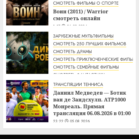
СМОТРЕТЬ ФИЛЬМЫ О СПОРТЕ
онлайн
Воин (2011) / Warrior
2:12
06.08.2026
смотреть онлайн
1:17
06.08.2026
ЗАРУБЕЖНЫЕ МУЛЬТФИЛЬМЫ
СМОТРЕТЬ 250 ЛУЧШИХ ФИЛЬМОВ
СМОТРЕТЬ ДРАМЫ
СМОТРЕТЬ ПРИКЛЮЧЕНЧЕСКИЕ ФИЛЬМЫ
СМОТРЕТЬ СЕМЕЙНЫЕ ФИЛЬМЫ
СМОТРЕТЬ ФАНТАСТИКУ
Дикий робот (2024) / The Wild
ТРАНСЛЯЦИИ ТЕННИСА
Robot смотреть онлайн
Даниил Медведев — Ботик
1:14
06.08.2026
ван де Зандсхулп. ATP1000
Монреаль. Прямая
трансляция 06.08.2026 в 01:00
23:22
05.08.2026