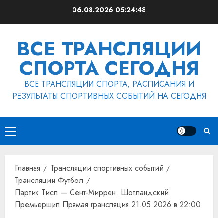
Перейти
06.08.2026
05:24:49
к
содержимому
ВСЕ ТРАНСЛЯЦИИ
СПОРТА СЕГОДНЯ
ВСЕ ТРАНСЛЯЦИИ СПОРТА, РАСПИСАНИЯ И
РЕЗУЛЬТАТЫ СПОРТИВНЫХ СОБЫТИЙ НА СЕГОДНЯ
Основное
меню
Главная
Трансляции спортивных событий
Трансляции Футбол
Партик Тисл — Сент-Миррен. Шотландский
Премьершип Прямая трансляция 21.05.2026 в 22:00