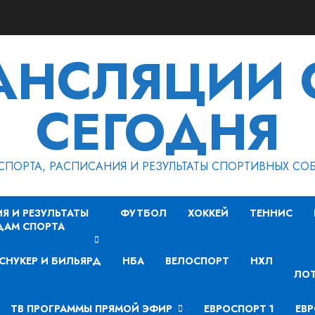
РАНСЛЯЦИИ 
СЕГОДНЯ
СПОРТА, РАСПИСАНИЯ И РЕЗУЛЬТАТЫ СПОРТИВНЫХ СО
Я И РЕЗУЛЬТАТЫ
ФУТБОЛ
ХОККЕЙ
ТЕННИС
ДАМ СПОРТА
СНУКЕР И БИЛЬЯРД
НБА
ВЕЛОСПОРТ
НХЛ
ЛОТ
ТВ ПРОГРАММЫ ПРЯМОЙ ЭФИР
ЕВРОСПОРТ 1
ЕВР