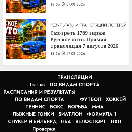
13:36
07.08.2026
РЕЗУЛЬТАТЫ И ТРАНСЛЯЦИИ ЛОТЕРЕЙ
Смотреть 1789 тираж
Русское лото. Прямая
трансляция 7 августа 2026
13:36
07.08.2026
ТРАНСЛЯЦИИ
Главная
ПО ВИДАМ СПОРТA
РАСПИСАНИЯ И РЕЗУЛЬТАТЫ
ПО ВИДАМ СПОРТА
ФУТБОЛ
ХОККЕЙ
ТЕННИС
БОКС
БОРЬБА
MMA
ЛЫЖНЫЕ ГОНКИ
БИАТЛОН
ФОРМУЛА 1
СНУКЕР И БИЛЬЯРД
НБА
ВЕЛОСПОРТ
НХЛ
Проверка