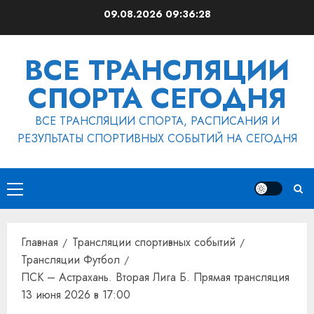
Перейти
09.08.2026
09:36:28
к
содержимому
ВСЕ ТРАНСЛЯЦИИ
СПОРТА СЕГОДНЯ
ВСЕ ТРАНСЛЯЦИИ СПОРТА, РАСПИСАНИЯ И
РЕЗУЛЬТАТЫ СПОРТИВНЫХ СОБЫТИЙ НА СЕГОДНЯ
Основное
меню
Главная
Трансляции спортивных событий
Трансляции Футбол
ПСК – Астрахань. Вторая Лига Б. Прямая трансляция
13 июня 2026 в 17:00